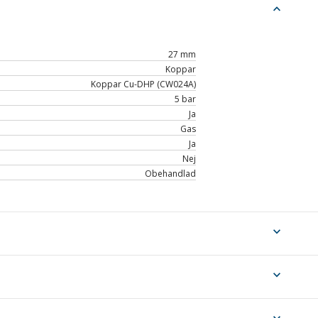
expand_less
27 mm
Koppar
Koppar Cu-DHP (CW024A)
5 bar
Ja
Gas
Ja
Nej
Obehandlad
expand_more
expand_more