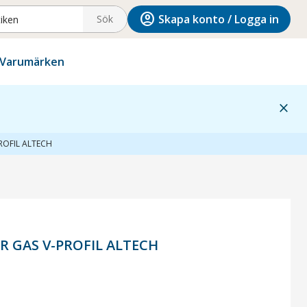
account_circle
Skapa konto / Logga in
Sök
Varumärken
close
ROFIL ALTECH
R GAS V-PROFIL ALTECH