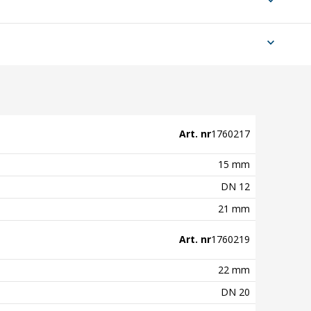
expand_more
expand_more
Art. nr
1760217
15 mm
DN 12
21 mm
Art. nr
1760219
22 mm
DN 20