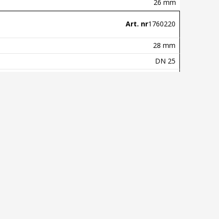
26 mm
Art. nr
1760220
28 mm
DN 25
27 mm
Art. nr
1760221
35 mm
DN 32
28 mm
Art. nr
1760222
42 mm
DN 40