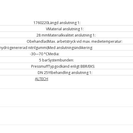
1760220
Längd anslutning 1:
V
Material anslutning 1:
28 mm
Materialkvalitet anslutning 1:
Obehandlad
Max. arbetstryck vid max. medietemperatur:
hydrogenererad nitrilgummi)
Med anslutningsindikering:
-30—70 °C
Media:
5 bar
Systembunden:
Pressmuff
Typgodkänd enligt BBR/EKS:
DN 25
Ytbehandling anslutning 1:
ALTECH