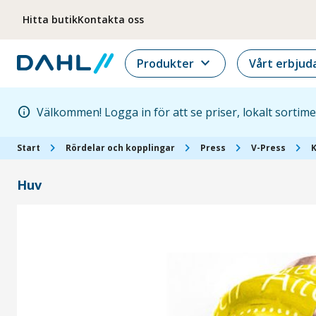
Hoppa till menyn
Hoppa till huvudinnehållet
Hoppa till sidfoten
Hitta butik
Kontakta oss
expand_more
Produkter
Vårt erbjud
info
Välkommen! Logga in för att se priser, lokalt sortim
chevron_right
chevron_right
chevron_right
chevron_right
Start
Rördelar och kopplingar
Press
V-Press
Huv