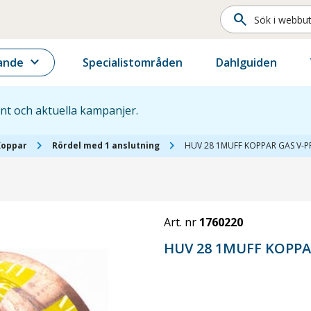
search
expand_more
ande
Specialistområden
Dahlguiden
ent och aktuella kampanjer.
chevron_right
chevron_right
Koppar
Rördel med 1 anslutning
HUV 28 1MUFF KOPPAR GAS V-P
Art. nr
1760220
HUV 28 1MUFF KOPPA