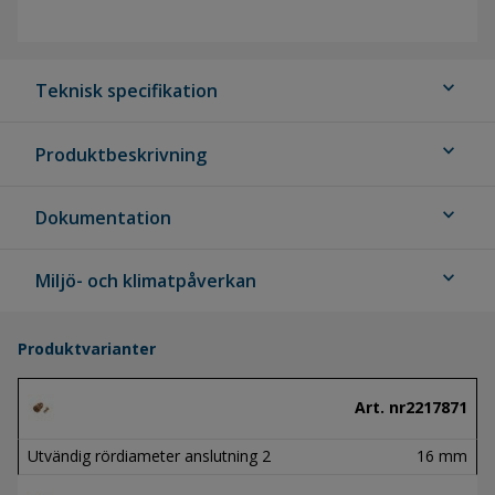
expand_more
Teknisk specifikation
expand_more
Produktbeskrivning
expand_more
Dokumentation
expand_more
Miljö- och klimatpåverkan
Produktvarianter
Art. nr
2217871
Utvändig rördiameter anslutning 2
16 mm