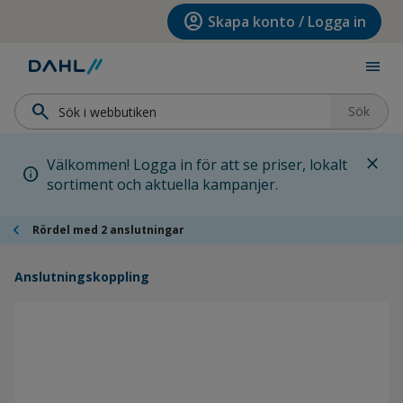
Hoppa till menyn
Hoppa till huvudinnehållet
Hoppa till sidfoten
account_circle
Skapa konto / Logga in
menu
search
Sök
close
Välkommen! Logga in för att se priser, lokalt
info
sortiment och aktuella kampanjer.
chevron_left
Rördel med 2 anslutningar
Anslutningskoppling