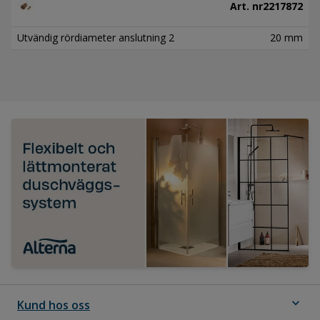
Art. nr
2217872
Utvändig rördiameter anslutning 2
20 mm
expand_more
Kund hos oss