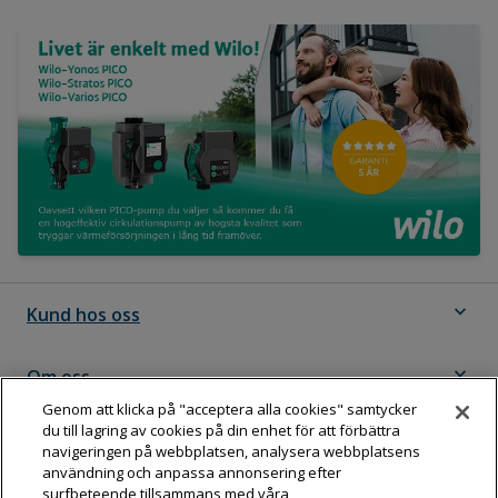
expand_more
Kund hos oss
expand_more
Om oss
Genom att klicka på "acceptera alla cookies" samtycker
du till lagring av cookies på din enhet för att förbättra
expand_more
Följ Dahl
navigeringen på webbplatsen, analysera webbplatsens
användning och anpassa annonsering efter
surfbeteende tillsammans med våra