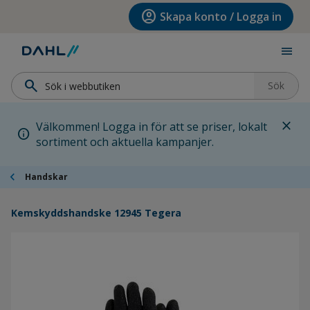
Hoppa till menyn
Hoppa till huvudinnehållet
Hoppa till sidfoten
account_circle
Skapa konto / Logga in
menu
search
Sök
close
Välkommen! Logga in för att se priser, lokalt
info
sortiment och aktuella kampanjer.
chevron_left
Handskar
Kemskyddshandske 12945 Tegera