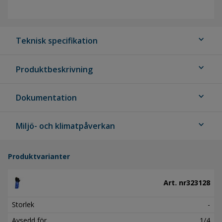
expand_more
Teknisk specifikation
expand_more
Produktbeskrivning
expand_more
Dokumentation
expand_more
Miljö- och klimatpåverkan
Produktvarianter
Art. nr
323128
Storlek
-
Avsedd för
1/4