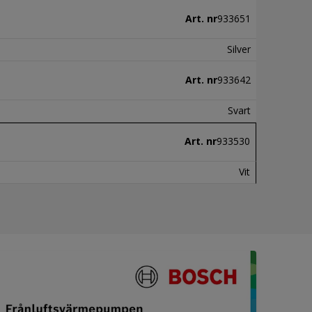
Art. nr
933651
Silver
Art. nr
933642
Svart
Art. nr
933530
Vit