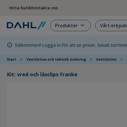
Hoppa till menyn
Hoppa till huvudinnehållet
Hoppa till sidfoten
Hitta butik
Kontakta oss
expand_more
Produkter
Vårt erbjud
info
Välkommen! Logga in för att se priser, lokalt sortim
chevron_right
chevron_right
chevron_right
Start
Ventilation och teknisk isolering
Ventilation
Kit: vred och låsclips Franke