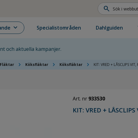
search
expand_more
ande
Specialistområden
Dahlguiden
ent och aktuella kampanjer.
chevron_right
chevron_right
chevron_right
Fläktar
Köksfläktar
Köksfläktar
KIT: VRED + LÅSCLIPS VIT
Art. nr
933530
KIT: VRED + LÅSCLIPS