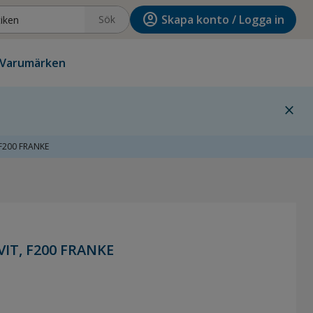
account_circle
Skapa konto / Logga in
Sök
Varumärken
close
, F200 FRANKE
 VIT, F200 FRANKE