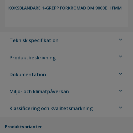
KÖKSBLANDARE 1-GREPP FÖRKROMAD DM 9000E II FMM
expand_more
Teknisk specifikation
expand_more
Produktbeskrivning
expand_more
Dokumentation
expand_more
Miljö- och klimatpåverkan
expand_more
Klassificering och kvalitetsmärkning
Produktvarianter