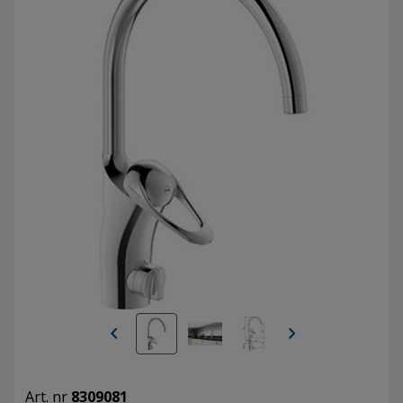
chevron_left
chevron_right
Art. nr
8309081