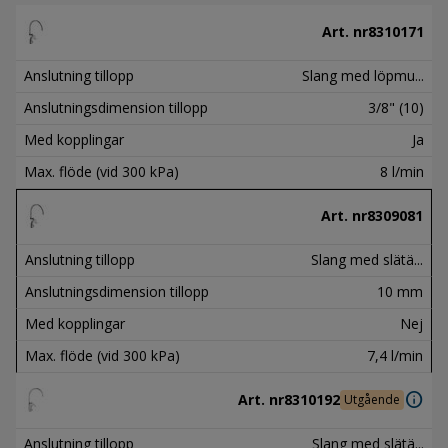
Art. nr
8310171
Anslutning tillopp
Slang med löpmu...
Anslutningsdimension tillopp
3/8" (10)
Med kopplingar
Ja
Max. flöde (vid 300 kPa)
8 l/min
Art. nr
8309081
Anslutning tillopp
Slang med slätä...
Anslutningsdimension tillopp
10 mm
Med kopplingar
Nej
Max. flöde (vid 300 kPa)
7,4 l/min
info
Art. nr
8310192
Utgående
Anslutning tillopp
Slang med slätä...