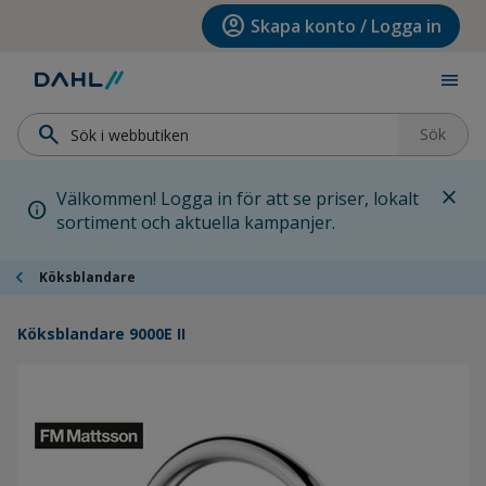
Hoppa till menyn
Hoppa till huvudinnehållet
Hoppa till sidfoten
account_circle
Skapa konto / Logga in
menu
search
Sök
close
Välkommen! Logga in för att se priser, lokalt
info
sortiment och aktuella kampanjer.
chevron_left
Köksblandare
Köksblandare 9000E II