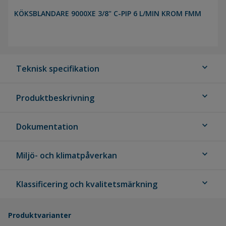
KÖKSBLANDARE 9000XE 3/8" C-PIP 6 L/MIN KROM FMM
expand_more
Teknisk specifikation
expand_more
Produktbeskrivning
expand_more
Dokumentation
expand_more
Miljö- och klimatpåverkan
expand_more
Klassificering och kvalitetsmärkning
Produktvarianter