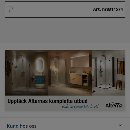
Art. nr
8311574
expand_more
Kund hos oss