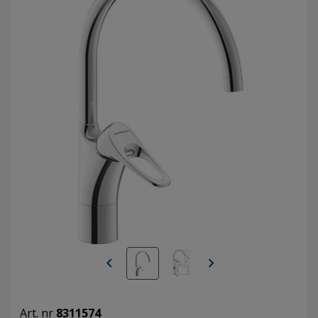
chevron_left
chevron_right
Art. nr
8311574