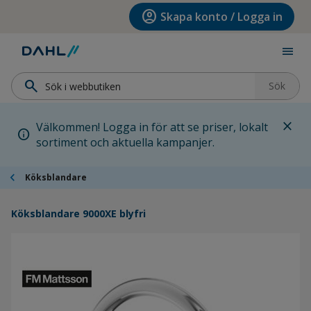
Hoppa till menyn
Hoppa till huvudinnehållet
Hoppa till sidfoten
account_circle
Skapa konto / Logga in
menu
search
Sök
close
Välkommen! Logga in för att se priser, lokalt
info
sortiment och aktuella kampanjer.
chevron_left
Köksblandare
Köksblandare 9000XE blyfri