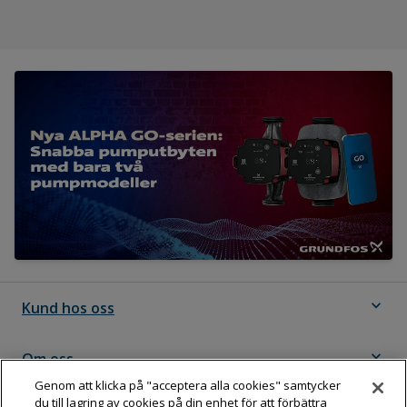
expand_more
Kund hos oss
expand_more
Om oss
Genom att klicka på "acceptera alla cookies" samtycker
du till lagring av cookies på din enhet för att förbättra