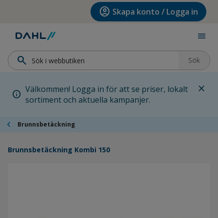
Hoppa till menyn
Hoppa till huvudinnehållet
Hoppa till sidfoten
account_circle
Skapa konto / Logga in
menu
search
Sök
close
Välkommen! Logga in för att se priser, lokalt
info
sortiment och aktuella kampanjer.
chevron_left
Brunnsbetäckning
Brunnsbetäckning Kombi 150