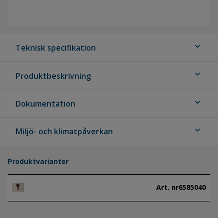
expand_more
Teknisk specifikation
expand_more
Produktbeskrivning
expand_more
Dokumentation
expand_more
Miljö- och klimatpåverkan
Produktvarianter
Art. nr
6585040