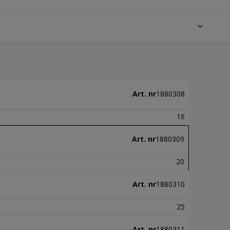
expand_more
Art. nr
1880308
16
Art. nr
1880309
20
Art. nr
1880310
25
Art. nr
1880311