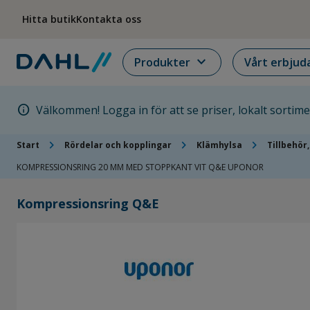
Hoppa till menyn
Hoppa till huvudinnehållet
Hoppa till sidfoten
Hitta butik
Kontakta oss
expand_more
Produkter
Vårt erbjud
info
Välkommen! Logga in för att se priser, lokalt sortim
chevron_right
chevron_right
chevron_right
Start
Rördelar och kopplingar
Klämhylsa
Tillbehör
KOMPRESSIONSRING 20 MM MED STOPPKANT VIT Q&E UPONOR
Kompressionsring Q&E