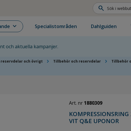
search
expand_more
ande
Specialistområden
Dahlguiden
ent och aktuella kampanjer.
chevron_right
chevron_right
, reservdelar och övrigt
Tillbehör och reservdelar
Tillbehör 
Art. nr
1880309
KOMPRESSIONSRING
VIT Q&E UPONOR