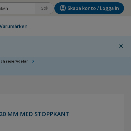
account_circle
Skapa konto / Logga in
Sök
Varumärken
close
chevron_right
och reservdelar
 20 MM MED STOPPKANT