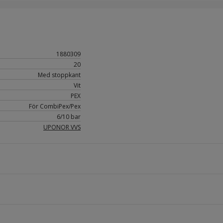
1880309
20
Med stoppkant
Vit
PEX
För CombiPex/Pex
6/10 bar
UPONOR VVS