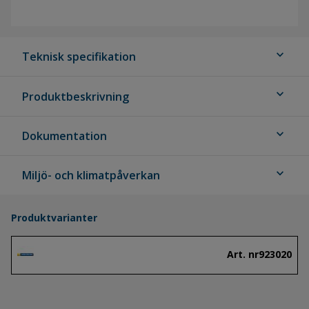
expand_more
Teknisk specifikation
expand_more
Produktbeskrivning
expand_more
Dokumentation
expand_more
Miljö- och klimatpåverkan
Produktvarianter
Art. nr
923020