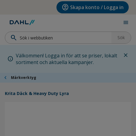
Hoppa till menyn
Hoppa till huvudinnehållet
Hoppa till sidfoten
account_circle
Skapa konto / Logga in
menu
search
Sök
close
Välkommen! Logga in för att se priser, lokalt
info
sortiment och aktuella kampanjer.
chevron_left
Märkverktyg
Krita Däck & Heavy Duty Lyra