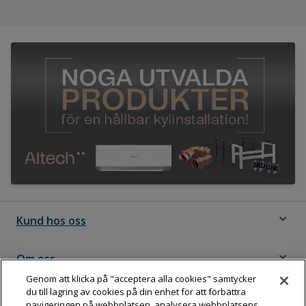
expand_more
Kund hos oss
expand_more
Om oss
Genom att klicka på "acceptera alla cookies" samtycker
du till lagring av cookies på din enhet för att förbättra
expand_more
Följ Dahl
navigeringen på webbplatsen, analysera webbplatsens