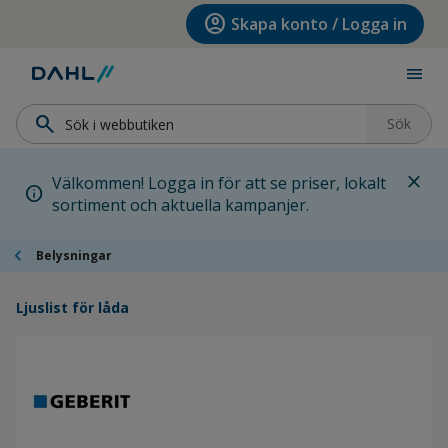
Hoppa till menyn
Hoppa till huvudinnehållet
Hoppa till sidfoten
account_circle
Skapa konto / Logga in
menu
search
Sök
close
Välkommen! Logga in för att se priser, lokalt
info
sortiment och aktuella kampanjer.
chevron_left
Belysningar
Ljuslist för låda