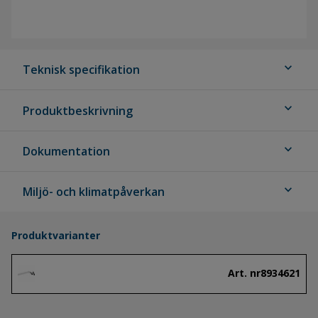
expand_more
Teknisk specifikation
expand_more
Produktbeskrivning
expand_more
Dokumentation
expand_more
Miljö- och klimatpåverkan
Produktvarianter
Art. nr
8934621