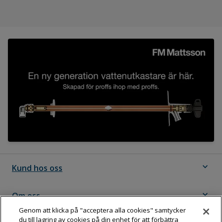
expand_more
Kund hos oss
expand_more
Om oss
Genom att klicka på "acceptera alla cookies" samtycker
du till lagring av cookies på din enhet för att förbättra