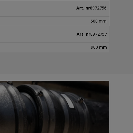
Art. nr
8972756
600 mm
Art. nr
8972757
900 mm