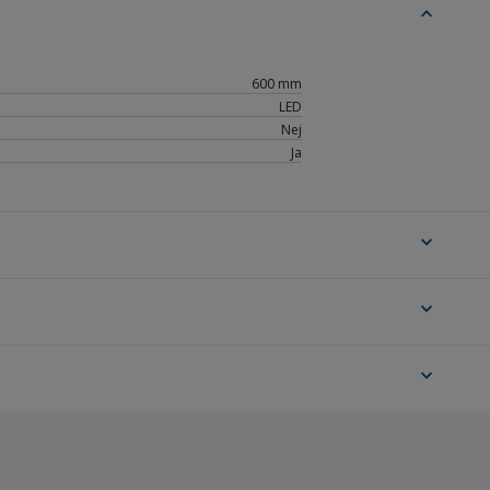
expand_less
600 mm
LED
Nej
Ja
expand_more
expand_more
expand_more