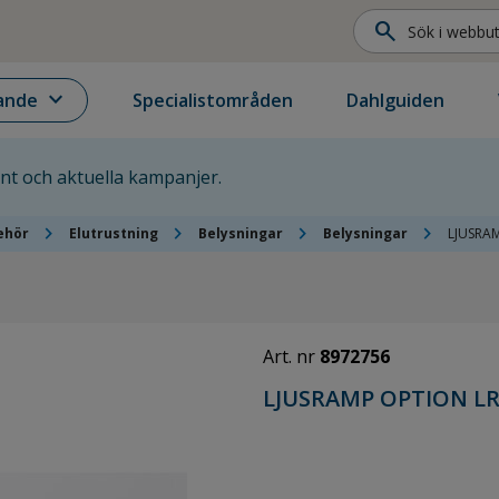
search
expand_more
ande
Specialistområden
Dahlguiden
ent och aktuella kampanjer.
chevron_right
chevron_right
chevron_right
chevron_right
ehör
Elutrustning
Belysningar
Belysningar
LJUSRAM
Art. nr
8972756
LJUSRAMP OPTION LR 