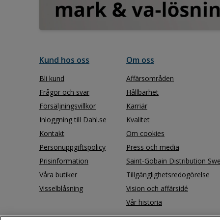
Kund hos oss
Om oss
Bli kund
Affärsområden
Frågor och svar
Hållbarhet
Försäljningsvillkor
Karriär
Inloggning till Dahl.se
Kvalitet
Kontakt
Om cookies
Personuppgiftspolicy
Press och media
Prisinformation
Saint-Gobain Distribution Sw
Våra butiker
Tillgänglighetsredogörelse
Visselblåsning
Vision och affärsidé
Vår historia