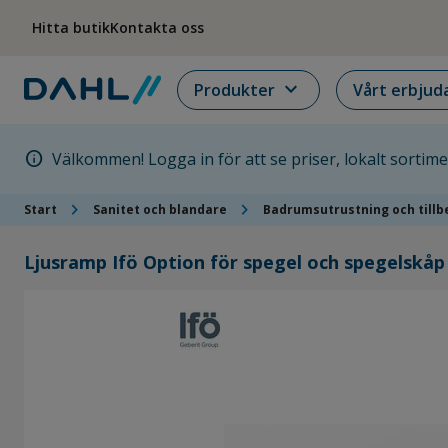
Hoppa till menyn
Hoppa till huvudinnehållet
Hoppa till sidfoten
Hitta butik
Kontakta oss
expand_more
Produkter
Vårt erbjud
info
Välkommen! Logga in för att se priser, lokalt sortim
chevron_right
chevron_right
Start
Sanitet och blandare
Badrumsutrustning och tillb
Ljusramp Ifö Option för spegel och spegelskåp