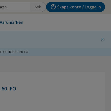
account_circle
Skapa konto / Logga in
Sök
Varumärken
close
P OPTION LR 60 IFÖ
60 IFÖ