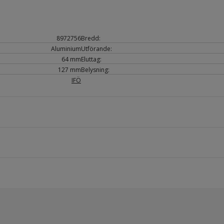
8972756
Bredd:
Aluminium
Utförande:
64 mm
Eluttag:
127 mm
Belysning:
IFÖ