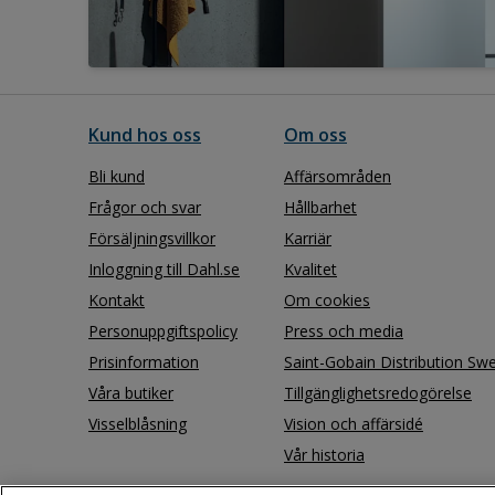
Kund hos oss
Om oss
Bli kund
Affärsområden
Frågor och svar
Hållbarhet
Försäljningsvillkor
Karriär
Inloggning till Dahl.se
Kvalitet
Kontakt
Om cookies
Personuppgiftspolicy
Press och media
Prisinformation
Saint-Gobain Distribution Sw
Våra butiker
Tillgänglighetsredogörelse
Visselblåsning
Vision och affärsidé
Vår historia