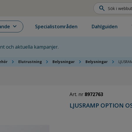
search
expand_more
ande
Specialistområden
Dahlguiden
ent och aktuella kampanjer.
chevron_right
chevron_right
chevron_right
chevron_right
ehör
Elutrustning
Belysningar
Belysningar
LJUSRAM
Art. nr
8972763
LJUSRAMP OPTION OSS