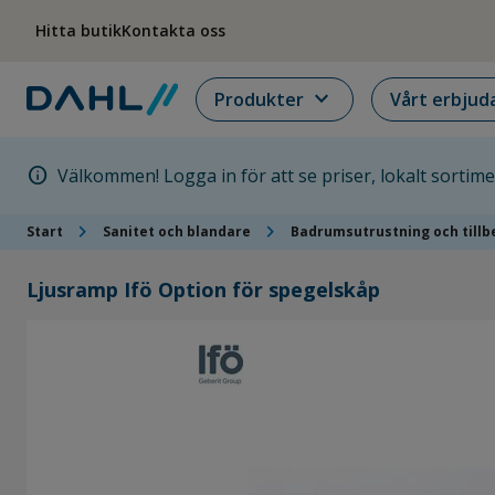
Hoppa till menyn
Hoppa till huvudinnehållet
Hoppa till sidfoten
Hitta butik
Kontakta oss
expand_more
Produkter
Vårt erbjud
info
Välkommen! Logga in för att se priser, lokalt sortim
chevron_right
chevron_right
Start
Sanitet och blandare
Badrumsutrustning och tillb
Ljusramp Ifö Option för spegelskåp