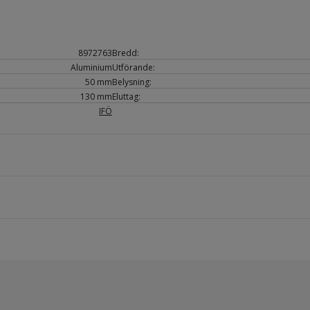
8972763
Bredd:
Aluminium
Utförande:
50 mm
Belysning:
130 mm
Eluttag:
IFÖ