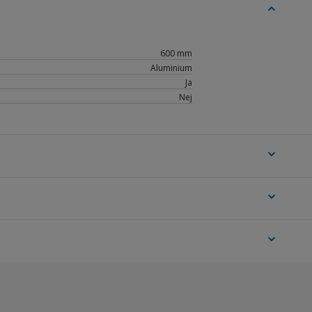
expand_less
600 mm
Aluminium
Ja
Nej
expand_more
expand_more
expand_more