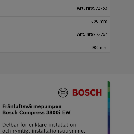
Art. nr
8972763
600 mm
Art. nr
8972764
900 mm