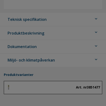
expand_more
Teknisk specifikation
expand_more
Produktbeskrivning
expand_more
Dokumentation
expand_more
Miljö- och klimatpåverkan
Produktvarianter
Art. nr
3851477