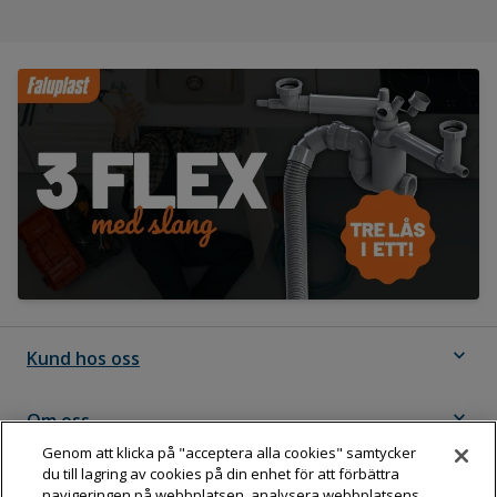
expand_more
Kund hos oss
expand_more
Om oss
Genom att klicka på "acceptera alla cookies" samtycker
du till lagring av cookies på din enhet för att förbättra
expand_more
Följ Dahl
navigeringen på webbplatsen, analysera webbplatsens