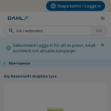
Hoppa till menyn
Hoppa till huvudinnehållet
Hoppa till sidfoten
account_circle
Skapa konto / Logga in
menu
search
Sök
close
Välkommen! Logga in för att se priser, lokalt
info
sortiment och aktuella kampanjer.
chevron_left
Blyertspenna
Dry Reservstift Graphite Lyra