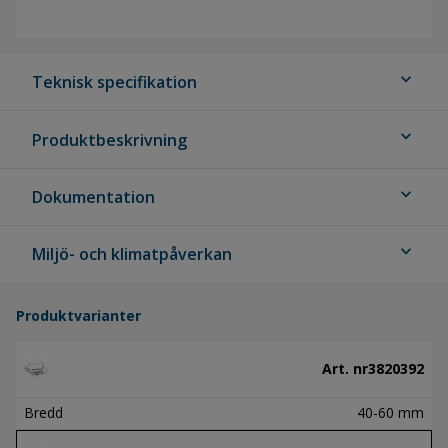
expand_more
Teknisk specifikation
expand_more
Produktbeskrivning
expand_more
Dokumentation
expand_more
Miljö- och klimatpåverkan
Produktvarianter
Art. nr
3820392
Bredd
40-60 mm