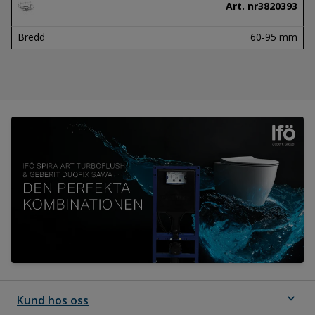
Art. nr
3820393
Bredd
60-95 mm
expand_more
Kund hos oss