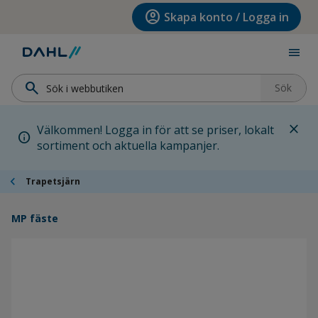
Hoppa till menyn
Hoppa till huvudinnehållet
Hoppa till sidfoten
account_circle
Skapa konto / Logga in
menu
search
Sök
close
Välkommen! Logga in för att se priser, lokalt
info
sortiment och aktuella kampanjer.
chevron_left
Trapetsjärn
MP fäste