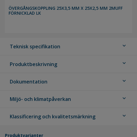
ÖVERGÅNGSKOPPLING 25X3,5 MM X 25X2,5 MM 2MUFF
FÖRNICKLAD LK
expand_more
Teknisk specifikation
expand_more
Produktbeskrivning
expand_more
Dokumentation
expand_more
Miljö- och klimatpåverkan
expand_more
Klassificering och kvalitetsmärkning
Produktvarianter