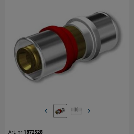
chevron_left
chevron_right
Art. nr
1872528