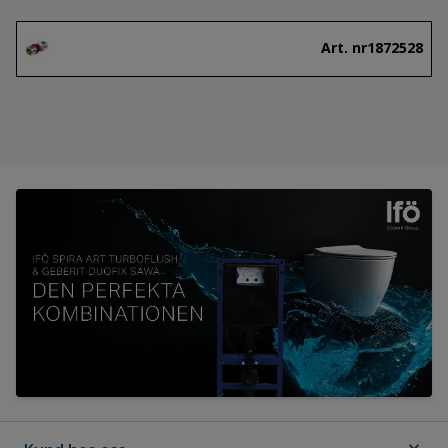
Art. nr
1872528