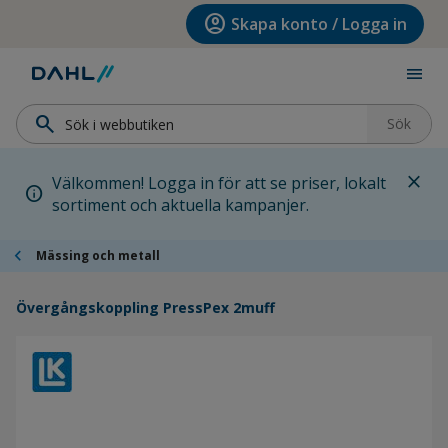
Hoppa till menyn
Hoppa till huvudinnehållet
Hoppa till sidfoten
account_circle
Skapa konto / Logga in
menu
search
Sök
close
Välkommen! Logga in för att se priser, lokalt
info
sortiment och aktuella kampanjer.
chevron_left
Mässing och metall
Övergångskoppling PressPex 2muff