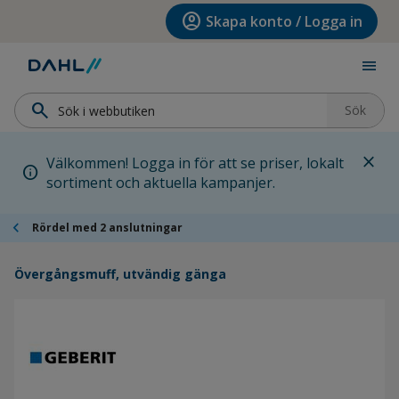
Hoppa till menyn
Hoppa till huvudinnehållet
Hoppa till sidfoten
account_circle
Skapa konto / Logga in
menu
search
Sök
close
Välkommen! Logga in för att se priser, lokalt
info
sortiment och aktuella kampanjer.
chevron_left
Rördel med 2 anslutningar
Övergångsmuff, utvändig gänga