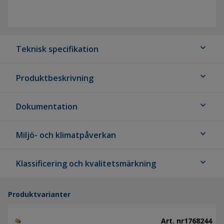
expand_more
Teknisk specifikation
expand_more
Produktbeskrivning
expand_more
Dokumentation
expand_more
Miljö- och klimatpåverkan
expand_more
Klassificering och kvalitetsmärkning
Produktvarianter
Art. nr
1768244