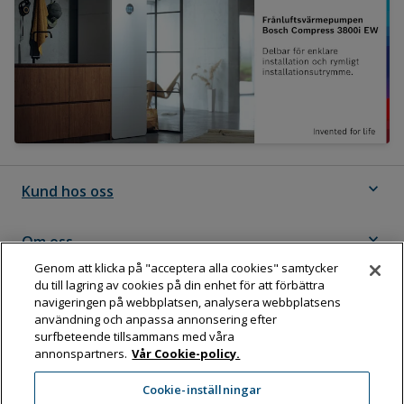
expand_more
Kund hos oss
expand_more
Om oss
Genom att klicka på "acceptera alla cookies" samtycker
du till lagring av cookies på din enhet för att förbättra
expand_more
Följ Dahl
navigeringen på webbplatsen, analysera webbplatsens
användning och anpassa annonsering efter
surfbeteende tillsammans med våra
annonspartners.
Vår Cookie-policy.
Dahl Sverige AB
Cookie-inställningar