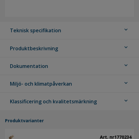
expand_more
Teknisk specifikation
expand_more
Produktbeskrivning
expand_more
Dokumentation
expand_more
Miljö- och klimatpåverkan
expand_more
Klassificering och kvalitetsmärkning
Produktvarianter
Art. nr
1770234