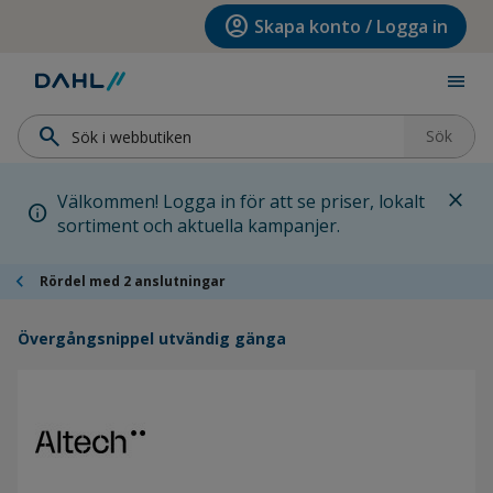
Hoppa till menyn
Hoppa till huvudinnehållet
Hoppa till sidfoten
account_circle
Skapa konto / Logga in
menu
search
Sök
close
Välkommen! Logga in för att se priser, lokalt
info
sortiment och aktuella kampanjer.
chevron_left
Rördel med 2 anslutningar
Övergångsnippel utvändig gänga