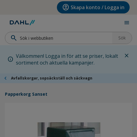
Hoppa till menyn
Hoppa till huvudinnehållet
Hoppa till sidfoten
account_circle
Skapa konto / Logga in
menu
search
Sök
close
Välkommen! Logga in för att se priser, lokalt
info
sortiment och aktuella kampanjer.
chevron_left
Avfallskorgar, sopsäckställ och säckvagn
Papperkorg Sanset