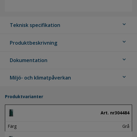
expand_more
Teknisk specifikation
expand_more
Produktbeskrivning
expand_more
Dokumentation
expand_more
Miljö- och klimatpåverkan
Produktvarianter
Art. nr
304484
Färg
Grå