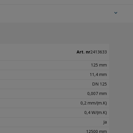
expand_more
Art. nr
2413633
125 mm
11,4 mm
DN 125
0,007 mm
0,2 mm/(m.K)
0,4 W/(m.K)
Ja
12500 mm