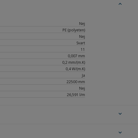
expand_less
Nej
PE (polyeten)
Nej
Svart
11
0,007 mm
0,2 mm/(m.K)
0,4 W/(m.K)
Ja
22500 mm
Nej
26,591 l/m
expand_more
expand_more