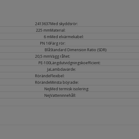
2413637
Med skyddsrör:
225 mm
Material:
6 m
Med elvärmekabel:
PN 16
Färg rör:
Blå
Standard Dimension Ratio (SDR):
20,5 mm
Vägg råhet:
PE-100
Längdutvidgningskoefficient:
Ja
Lambdavärde:
Rörände
Flexibel:
Rörände
Minsta böjradie:
Nej
Med termisk isolering:
Nej
Vatteninnehåll: