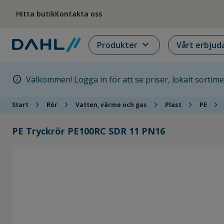
Hoppa till menyn
Hoppa till huvudinnehållet
Hoppa till sidfoten
Hitta butik
Kontakta oss
expand_more
Produkter
Vårt erbjud
info
Välkommen! Logga in för att se priser, lokalt sortim
chevron_right
chevron_right
chevron_right
chevron_right
chevron_right
Start
Rör
Vatten, värme och gas
Plast
PE
PE Tryckrör PE100RC SDR 11 PN16