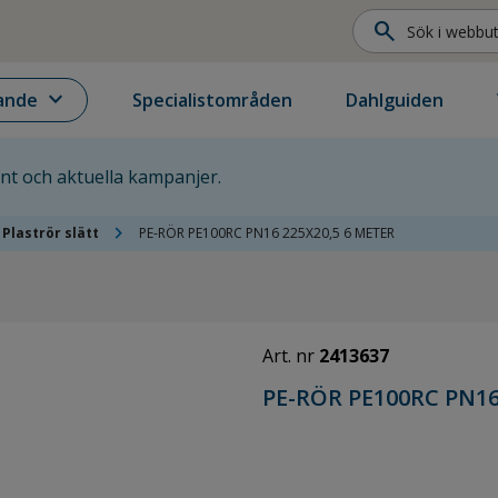
search
expand_more
ande
Specialistområden
Dahlguiden
ent och aktuella kampanjer.
chevron_right
Plaströr slätt
PE-RÖR PE100RC PN16 225X20,5 6 METER
Art. nr
2413637
PE-RÖR PE100RC PN16