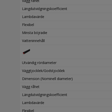
Vägg råhet
Längdutvidgningskoefficient
Lambdavärde
Flexibel
Minsta böjradie
Vatteninnehåll
Utvändig rördiameter
Väggtjocklek/Godstjocklek
Dimension (Nominell diameter)
Vägg råhet
Längdutvidgningskoefficient
Lambdavärde
Flexibel