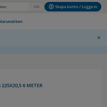
account_circle
Skapa konto / Logga in
Sök
Varumärken
close
 225X20,5 6 METER