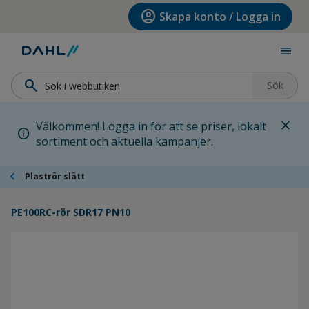
Hoppa till menyn
Hoppa till huvudinnehållet
Hoppa till sidfoten
account_circle
Skapa konto / Logga in
menu
search
Sök
close
Välkommen! Logga in för att se priser, lokalt
info
sortiment och aktuella kampanjer.
chevron_left
Plaströr slätt
PE100RC-rör SDR17 PN10