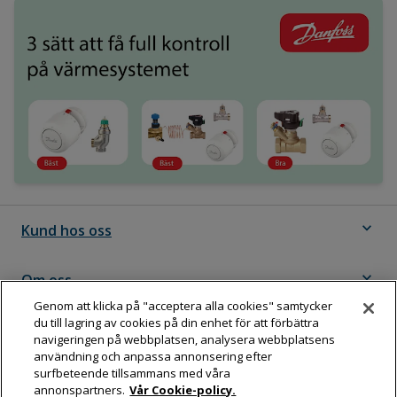
expand_more
Kund hos oss
expand_more
Om oss
Genom att klicka på "acceptera alla cookies" samtycker
du till lagring av cookies på din enhet för att förbättra
expand_more
Följ Dahl
navigeringen på webbplatsen, analysera webbplatsens
användning och anpassa annonsering efter
surfbeteende tillsammans med våra
annonspartners.
Vår Cookie-policy.