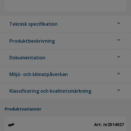
expand_more
Teknisk specifikation
expand_more
Produktbeskrivning
expand_more
Dokumentation
expand_more
Miljö- och klimatpåverkan
expand_more
Klassificering och kvalitetsmärkning
Produktvarianter
Art. nr
2514027