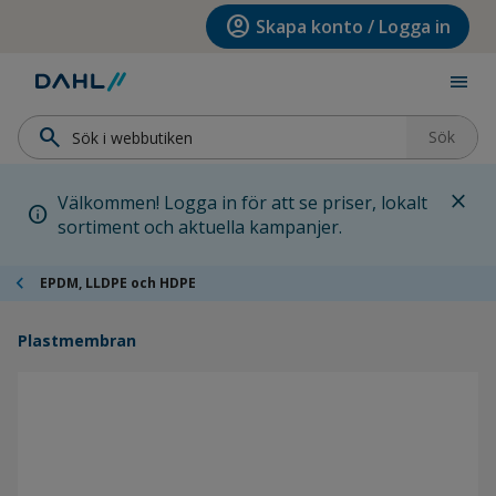
Hoppa till menyn
Hoppa till huvudinnehållet
Hoppa till sidfoten
account_circle
Skapa konto / Logga in
menu
search
Sök
close
Välkommen! Logga in för att se priser, lokalt
info
sortiment och aktuella kampanjer.
chevron_left
EPDM, LLDPE och HDPE
Plastmembran