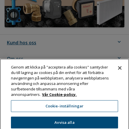
expand_more
Kund hos oss
expand_more
Om oss
Genom att klicka på "acceptera alla cookies" samtycker
du till lagring av cookies på din enhet för att förbättra
expand_more
Följ Dahl
navigeringen på webbplatsen, analysera webbplatsens
användning och anpassa annonsering efter
surfbeteende tillsammans med våra
annonspartners.
Vår Cookie-policy.
Dahl Sverige AB
Cookie-inställningar
Box 11076, 161 11 BROMMA
Tel:
08-583 595 00
Avvisa alla