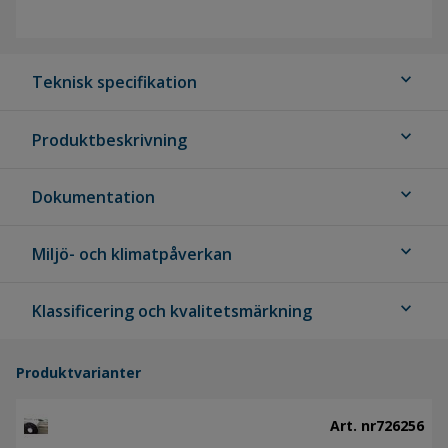
expand_more
Teknisk specifikation
expand_more
Produktbeskrivning
expand_more
Dokumentation
expand_more
Miljö- och klimatpåverkan
expand_more
Klassificering och kvalitetsmärkning
Produktvarianter
Art. nr
726256