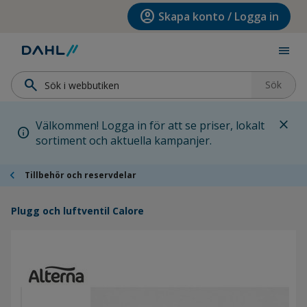
Hoppa till menyn
Hoppa till huvudinnehållet
Hoppa till sidfoten
account_circle
Skapa konto / Logga in
menu
search
Sök
close
Välkommen! Logga in för att se priser, lokalt
info
sortiment och aktuella kampanjer.
chevron_left
Tillbehör och reservdelar
Plugg och luftventil Calore