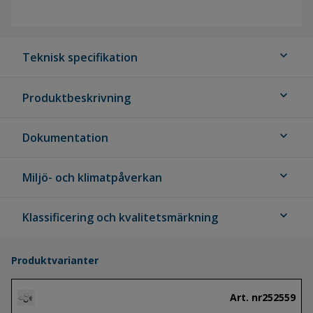
expand_more
Teknisk specifikation
expand_more
Produktbeskrivning
expand_more
Dokumentation
expand_more
Miljö- och klimatpåverkan
expand_more
Klassificering och kvalitetsmärkning
Produktvarianter
Art. nr
252559