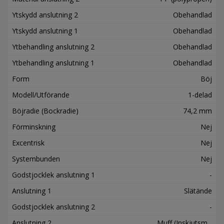
Ytskydd anslutning 2
Obehandlad
Ytskydd anslutning 1
Obehandlad
Ytbehandling anslutning 2
Obehandlad
Ytbehandling anslutning 1
Obehandlad
Form
Böj
Modell/Utförande
1-delad
Böjradie (Bockradie)
74,2 mm
Förminskning
Nej
Excentrisk
Nej
Systembunden
Nej
Godstjocklek anslutning 1
-
Anslutning 1
Slätände
Godstjocklek anslutning 2
-
Anslutning 2
Muff (Inskjutsm...