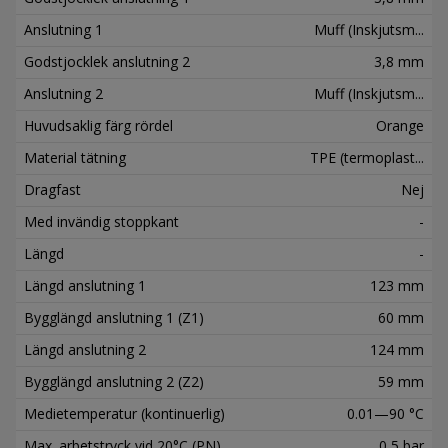
Anslutning 1
Muff (Inskjutsm...
Godstjocklek anslutning 2
3,8 mm
Anslutning 2
Muff (Inskjutsm...
Huvudsaklig färg rördel
Orange
Material tätning
TPE (termoplast...
Dragfast
Nej
Med invändig stoppkant
-
Längd
-
Längd anslutning 1
123 mm
Bygglängd anslutning 1 (Z1)
60 mm
Längd anslutning 2
124 mm
Bygglängd anslutning 2 (Z2)
59 mm
Medietemperatur (kontinuerlig)
0.01—90 °C
Max. arbetstryck vid 20°C (PN)
0,5 bar