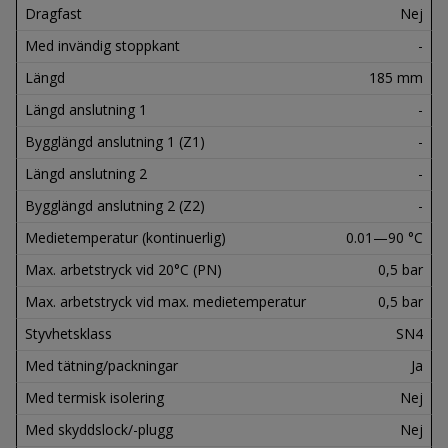
Dragfast
Nej
Med invändig stoppkant
-
Längd
185 mm
Längd anslutning 1
-
Bygglängd anslutning 1 (Z1)
-
Längd anslutning 2
-
Bygglängd anslutning 2 (Z2)
-
Medietemperatur (kontinuerlig)
0.01—90 °C
Max. arbetstryck vid 20°C (PN)
0,5 bar
Max. arbetstryck vid max. medietemperatur
0,5 bar
Styvhetsklass
SN4
Med tätning/packningar
Ja
Med termisk isolering
Nej
Med skyddslock/-plugg
Nej