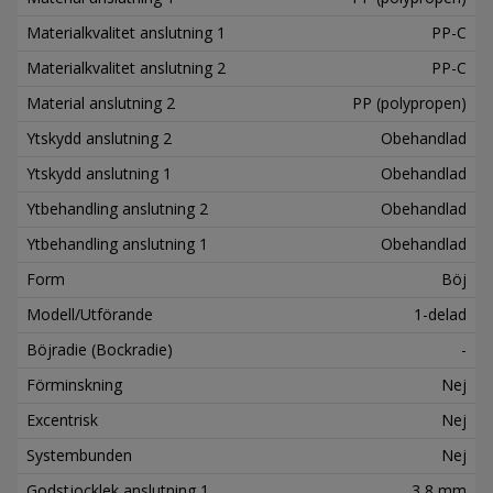
Materialkvalitet anslutning 1
PP-C
Materialkvalitet anslutning 2
PP-C
Material anslutning 2
PP (polypropen)
Ytskydd anslutning 2
Obehandlad
Ytskydd anslutning 1
Obehandlad
Ytbehandling anslutning 2
Obehandlad
Ytbehandling anslutning 1
Obehandlad
Form
Böj
Modell/Utförande
1-delad
Böjradie (Bockradie)
-
Förminskning
Nej
Excentrisk
Nej
Systembunden
Nej
Godstjocklek anslutning 1
3,8 mm