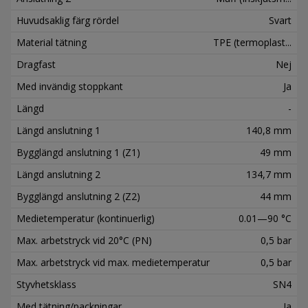
Huvudsaklig färg rördel
Svart
Material tätning
TPE (termoplast...
Dragfast
Nej
Med invändig stoppkant
Ja
Längd
-
Längd anslutning 1
140,8 mm
Bygglängd anslutning 1 (Z1)
49 mm
Längd anslutning 2
134,7 mm
Bygglängd anslutning 2 (Z2)
44 mm
Medietemperatur (kontinuerlig)
0.01—90 °C
Max. arbetstryck vid 20°C (PN)
0,5 bar
Max. arbetstryck vid max. medietemperatur
0,5 bar
Styvhetsklass
SN4
Med tätning/packningar
Ja