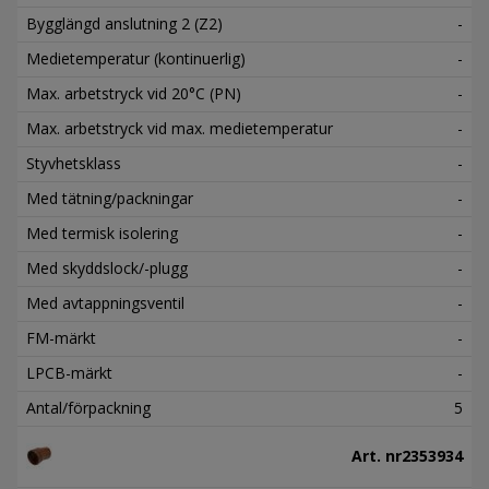
Bygglängd anslutning 2 (Z2)
-
Medietemperatur (kontinuerlig)
-
Max. arbetstryck vid 20°C (PN)
-
Max. arbetstryck vid max. medietemperatur
-
Styvhetsklass
-
Med tätning/packningar
-
Med termisk isolering
-
Med skyddslock/-plugg
-
Med avtappningsventil
-
FM-märkt
-
LPCB-märkt
-
Antal/förpackning
5
Art. nr
2353934