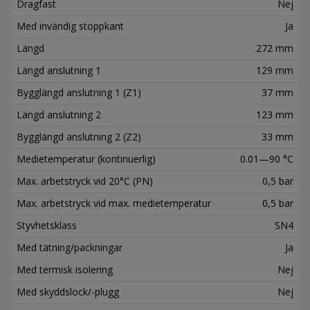
Dragfast
Nej
Med invändig stoppkant
Ja
Längd
272 mm
Längd anslutning 1
129 mm
Bygglängd anslutning 1 (Z1)
37 mm
Längd anslutning 2
123 mm
Bygglängd anslutning 2 (Z2)
33 mm
Medietemperatur (kontinuerlig)
0.01—90 °C
Max. arbetstryck vid 20°C (PN)
0,5 bar
Max. arbetstryck vid max. medietemperatur
0,5 bar
Styvhetsklass
SN4
Med tätning/packningar
Ja
Med termisk isolering
Nej
Med skyddslock/-plugg
Nej