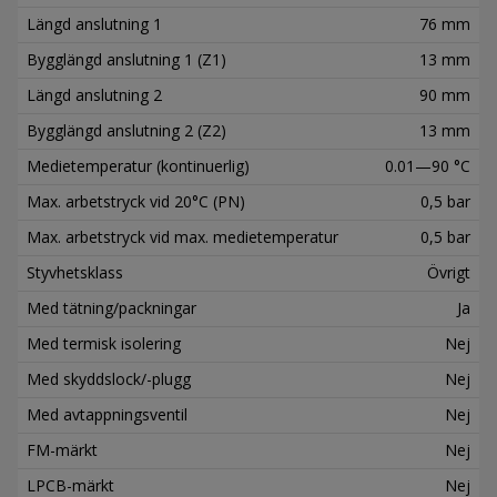
Längd anslutning 1
76 mm
Bygglängd anslutning 1 (Z1)
13 mm
Längd anslutning 2
90 mm
Bygglängd anslutning 2 (Z2)
13 mm
Medietemperatur (kontinuerlig)
0.01—90 °C
Max. arbetstryck vid 20°C (PN)
0,5 bar
Max. arbetstryck vid max. medietemperatur
0,5 bar
Styvhetsklass
Övrigt
Med tätning/packningar
Ja
Med termisk isolering
Nej
Med skyddslock/-plugg
Nej
Med avtappningsventil
Nej
FM-märkt
Nej
LPCB-märkt
Nej