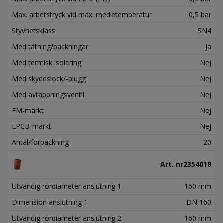
Max. arbetstryck vid max. medietemperatur
0,5 bar
Styvhetsklass
SN4
Med tätning/packningar
Ja
Med termisk isolering
Nej
Med skyddslock/-plugg
Nej
Med avtappningsventil
Nej
FM-märkt
Nej
LPCB-märkt
Nej
Antal/förpackning
20
Art. nr
2354018
Utvändig rördiameter anslutning 1
160 mm
Dimension anslutning 1
DN 160
Utvändig rördiameter anslutning 2
160 mm