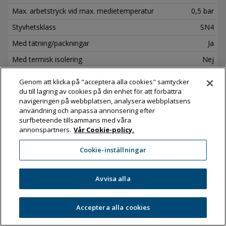
Max. arbetstryck vid max. medietemperatur
0,5 bar
Styvhetsklass
SN4
Med tätning/packningar
Ja
Med termisk isolering
Nej
Med skyddslock/-plugg
Nej
Genom att klicka på "acceptera alla cookies" samtycker
Med avtappningsventil
Nej
du till lagring av cookies på din enhet för att förbättra
navigeringen på webbplatsen, analysera webbplatsens
FM-märkt
Nej
användning och anpassa annonsering efter
surfbeteende tillsammans med våra
LPCB-märkt
Nej
annonspartners.
Vår Cookie-policy.
Antal/förpackning
6
Cookie-inställningar
Art. nr
2353936
Avvisa alla
Utvändig rördiameter anslutning 1
250 mm
Dimension anslutning 1
DN 250
Acceptera alla cookies
Utvändig rördiameter anslutning 2
250 mm