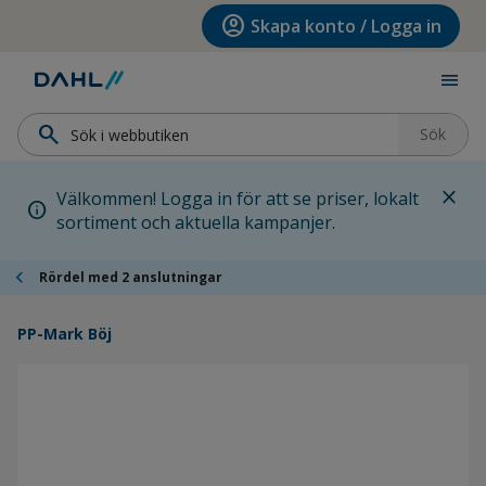
Hoppa till menyn
Hoppa till huvudinnehållet
Hoppa till sidfoten
account_circle
Skapa konto / Logga in
menu
search
Sök
close
Välkommen! Logga in för att se priser, lokalt
info
sortiment och aktuella kampanjer.
chevron_left
Rördel med 2 anslutningar
PP-Mark Böj