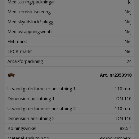
Med tätning/packningar
Ja
Med termisk isolering
Nej
Med skyddslock/-plugg
Nej
Med avtappningsventil
Nej
FM-märkt
Nej
LPCB-märkt
Nej
Antal/förpackning
24
Art. nr
2353918
Utvändig rördiameter anslutning 1
110 mm
Dimension anslutning 1
DN 110
Utvändig rördiameter anslutning 2
110 mm
Dimension anslutning 2
DN 110
Böjningsvinkel
88,5 °
Material anslutning 1
PP (polypropen)