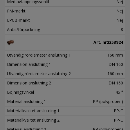
Med avtappningsventil
Nej
FM-märkt
Nej
LPCB-märkt
Nej
Antal/förpackning
8
Art. nr
2353924
Utvändig rördiameter anslutning 1
160 mm
Dimension anslutning 1
DN 160
Utvändig rördiameter anslutning 2
160 mm
Dimension anslutning 2
DN 160
Böjningsvinkel
45 °
Material anslutning 1
PP (polypropen)
Materialkvalitet anslutning 1
PP-C
Materialkvalitet anslutning 2
PP-C
Material anslutning 2
PP (polypropen)