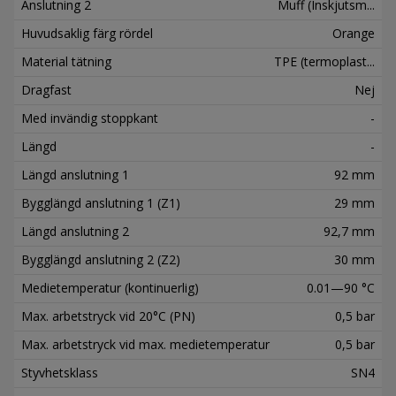
Anslutning 2
Muff (Inskjutsm...
Huvudsaklig färg rördel
Orange
Material tätning
TPE (termoplast...
Dragfast
Nej
Med invändig stoppkant
-
Längd
-
Längd anslutning 1
92 mm
Bygglängd anslutning 1 (Z1)
29 mm
Längd anslutning 2
92,7 mm
Bygglängd anslutning 2 (Z2)
30 mm
Medietemperatur (kontinuerlig)
0.01—90 °C
Max. arbetstryck vid 20°C (PN)
0,5 bar
Max. arbetstryck vid max. medietemperatur
0,5 bar
Styvhetsklass
SN4