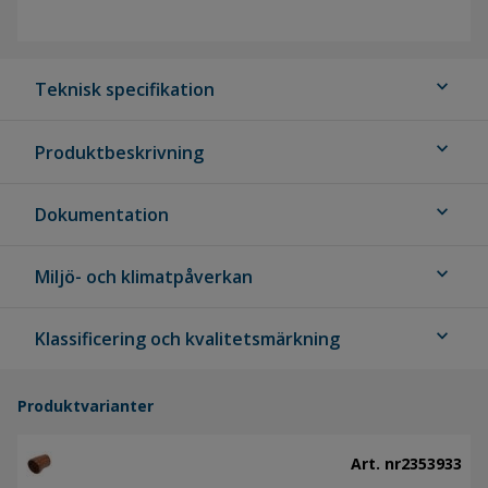
expand_more
Teknisk specifikation
expand_more
Produktbeskrivning
expand_more
Dokumentation
expand_more
Miljö- och klimatpåverkan
expand_more
Klassificering och kvalitetsmärkning
Produktvarianter
Art. nr
2353933