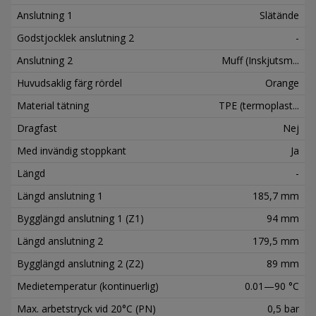
Anslutning 1
Slätände
Godstjocklek anslutning 2
-
Anslutning 2
Muff (Inskjutsm...
Huvudsaklig färg rördel
Orange
Material tätning
TPE (termoplast...
Dragfast
Nej
Med invändig stoppkant
Ja
Längd
-
Längd anslutning 1
185,7 mm
Bygglängd anslutning 1 (Z1)
94 mm
Längd anslutning 2
179,5 mm
Bygglängd anslutning 2 (Z2)
89 mm
Medietemperatur (kontinuerlig)
0.01—90 °C
Max. arbetstryck vid 20°C (PN)
0,5 bar