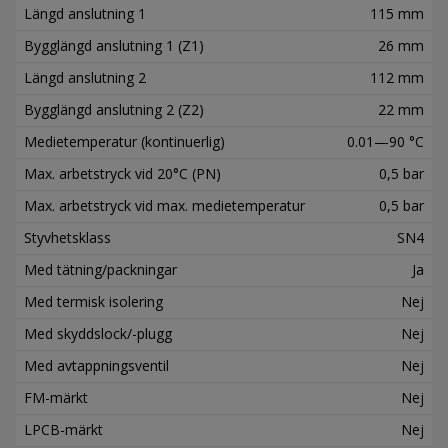
Längd anslutning 1
115 mm
Bygglängd anslutning 1 (Z1)
26 mm
Längd anslutning 2
112 mm
Bygglängd anslutning 2 (Z2)
22 mm
Medietemperatur (kontinuerlig)
0.01—90 °C
Max. arbetstryck vid 20°C (PN)
0,5 bar
Max. arbetstryck vid max. medietemperatur
0,5 bar
Styvhetsklass
SN4
Med tätning/packningar
Ja
Med termisk isolering
Nej
Med skyddslock/-plugg
Nej
Med avtappningsventil
Nej
FM-märkt
Nej
LPCB-märkt
Nej