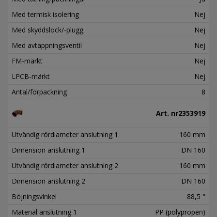
Med termisk isolering
Nej
Med skyddslock/-plugg
Nej
Med avtappningsventil
Nej
FM-märkt
Nej
LPCB-märkt
Nej
Antal/förpackning
8
Art. nr
2353919
Utvändig rördiameter anslutning 1
160 mm
Dimension anslutning 1
DN 160
Utvändig rördiameter anslutning 2
160 mm
Dimension anslutning 2
DN 160
Böjningsvinkel
88,5 °
Material anslutning 1
PP (polypropen)