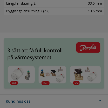
Längd anslutning 2
33,5 mm
Bygglängd anslutning 2 (Z2)
13,5 mm
expand_more
Kund hos oss