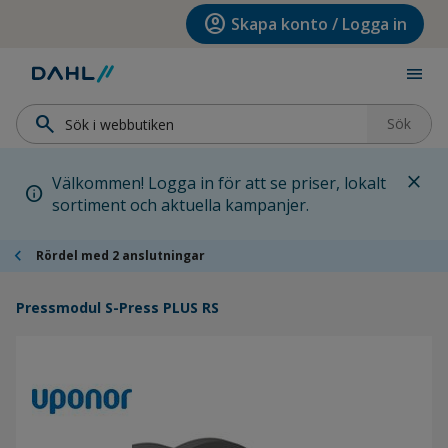
Hoppa till menyn
Hoppa till huvudinnehållet
Hoppa till sidfoten
account_circle
Skapa konto / Logga in
menu
search
Sök
close
Välkommen! Logga in för att se priser, lokalt
info
sortiment och aktuella kampanjer.
chevron_left
Rördel med 2 anslutningar
Pressmodul S-Press PLUS RS