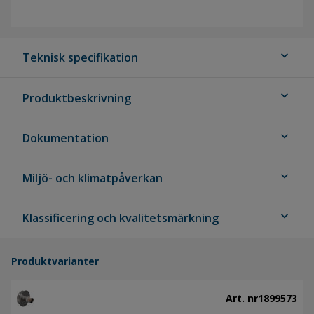
expand_more
Teknisk specifikation
expand_more
Produktbeskrivning
expand_more
Dokumentation
expand_more
Miljö- och klimatpåverkan
expand_more
Klassificering och kvalitetsmärkning
Produktvarianter
Art. nr
1899573