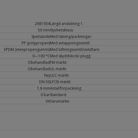
2681934
Längd anslutning 1:
50 mm
Styvhetsklass:
Spetsände
Med tätning/packningar:
PP (polypropen)
Med avtappningsventil:
EPDM (etenpropengummi)
Med luftningsventil/avluftare:
0—100 °C
Med skyddslock/-plugg:
Obehandlad
FM-märkt:
Obehandlad
UL-märkt:
Nej
ULC-märkt:
DN 50
LPCB-märkt:
1,8 mm
Antal/förpackning:
0 bar
Standard:
Vit
Varumärke: