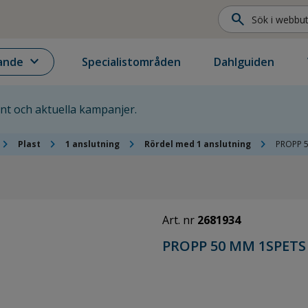
search
expand_more
ande
Specialistområden
Dahlguiden
ent och aktuella kampanjer.
hevron_right
chevron_right
chevron_right
chevron_right
Plast
1 anslutning
Rördel med 1 anslutning
PROPP 5
Art. nr
2681934
PROPP 50 MM 1SPETS 