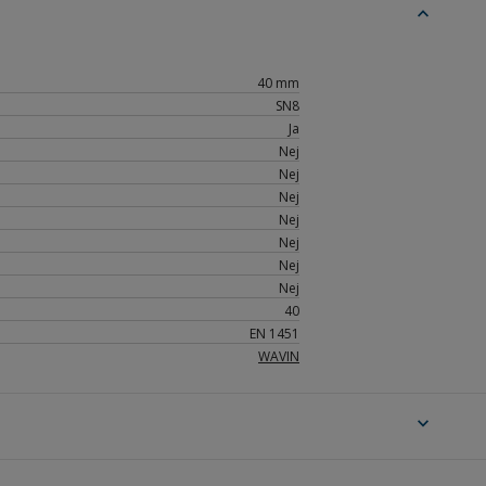
expand_less
40 mm
SN8
Ja
Nej
Nej
Nej
Nej
Nej
Nej
Nej
40
EN 1451
WAVIN
expand_more