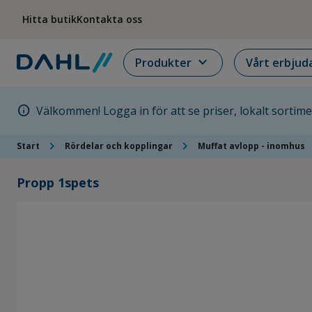
Hoppa till menyn
Hoppa till huvudinnehållet
Hoppa till sidfoten
Hitta butik
Kontakta oss
expand_more
Produkter
Vårt erbjud
info
Välkommen! Logga in för att se priser, lokalt sortim
chevron_right
chevron_right
c
Start
Rördelar och kopplingar
Muffat avlopp - inomhus
Propp 1spets