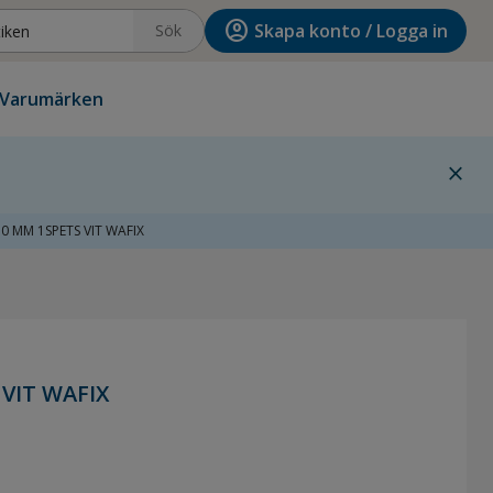
account_circle
Skapa konto / Logga in
Sök
Varumärken
close
0 MM 1SPETS VIT WAFIX
VIT WAFIX