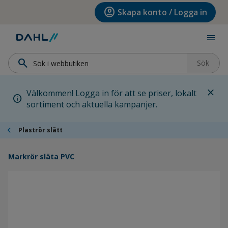
Hoppa till menyn
Hoppa till huvudinnehållet
Hoppa till sidfoten
account_circle
Skapa konto / Logga in
menu
search
Sök
close
Välkommen! Logga in för att se priser, lokalt
info
sortiment och aktuella kampanjer.
chevron_left
Plaströr slätt
Markrör släta PVC