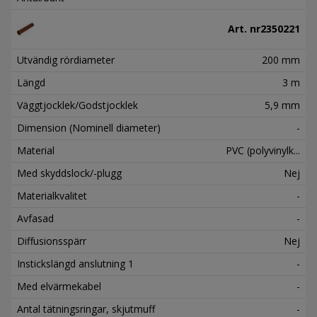
Art. nr
2350221
Utvändig rördiameter
200 mm
Längd
3 m
Väggtjocklek/Godstjocklek
5,9 mm
Dimension (Nominell diameter)
-
Material
PVC (polyvinylk...
Med skyddslock/-plugg
Nej
Materialkvalitet
-
Avfasad
-
Diffusionsspärr
Nej
Instickslängd anslutning 1
-
Med elvärmekabel
-
Antal tätningsringar, skjutmuff
-