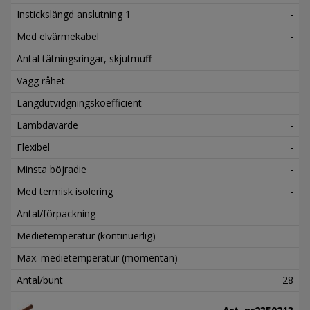
Instickslängd anslutning 1
-
Med elvärmekabel
-
Antal tätningsringar, skjutmuff
-
Vägg råhet
-
Längdutvidgningskoefficient
-
Lambdavärde
-
Flexibel
-
Minsta böjradie
-
Med termisk isolering
-
Antal/förpackning
-
Medietemperatur (kontinuerlig)
-
Max. medietemperatur (momentan)
-
Antal/bunt
28