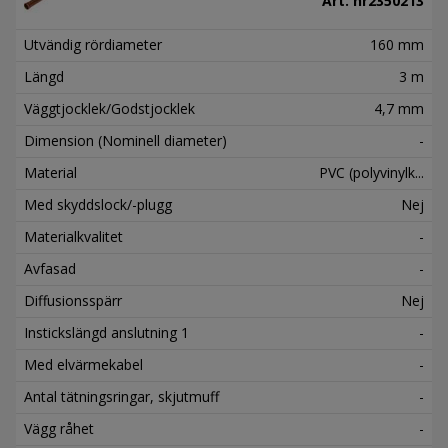
Art. nr
2350213
Utvändig rördiameter
160 mm
Längd
3 m
Väggtjocklek/Godstjocklek
4,7 mm
Dimension (Nominell diameter)
-
Material
PVC (polyvinylk...
Med skyddslock/-plugg
Nej
Materialkvalitet
-
Avfasad
-
Diffusionsspärr
Nej
Instickslängd anslutning 1
-
Med elvärmekabel
-
Antal tätningsringar, skjutmuff
-
Vägg råhet
-