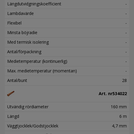
Längdutvidgningskoefficient
-
Lambdavärde
-
Flexibel
-
Minsta böjradie
-
Med termisk isolering
-
Antal/förpackning
-
Medietemperatur (kontinuerlig)
-
Max. medietemperatur (momentan)
-
Antal/bunt
28
Art. nr
534022
Utvändig rördiameter
160 mm
Längd
6 m
Väggtjocklek/Godstjocklek
4,7 mm