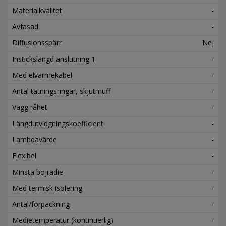
Materialkvalitet
-
Avfasad
-
Diffusionsspärr
Nej
Instickslängd anslutning 1
-
Med elvärmekabel
-
Antal tätningsringar, skjutmuff
-
Vägg råhet
-
Längdutvidgningskoefficient
-
Lambdavärde
-
Flexibel
-
Minsta böjradie
-
Med termisk isolering
-
Antal/förpackning
-
Medietemperatur (kontinuerlig)
-