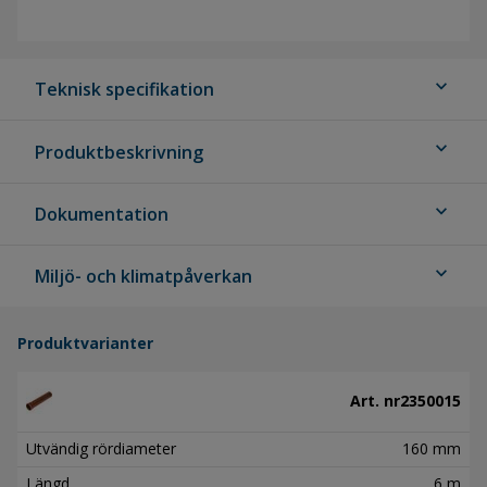
expand_more
Teknisk specifikation
expand_more
Produktbeskrivning
expand_more
Dokumentation
expand_more
Miljö- och klimatpåverkan
Produktvarianter
Art. nr
2350015
Utvändig rördiameter
160 mm
Längd
6 m