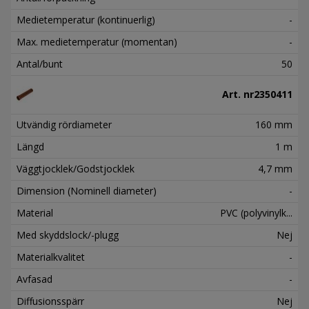
Medietemperatur (kontinuerlig)
-
Max. medietemperatur (momentan)
-
Antal/bunt
50
Art. nr
2350411
Utvändig rördiameter
160 mm
Längd
1 m
Väggtjocklek/Godstjocklek
4,7 mm
Dimension (Nominell diameter)
-
Material
PVC (polyvinylk...
Med skyddslock/-plugg
Nej
Materialkvalitet
-
Avfasad
-
Diffusionsspärr
Nej