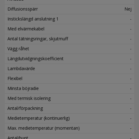
Diffusionsspärr
Nej
Instickslängd anslutning 1
-
Med elvärmekabel
-
Antal tätningsringar, skjutmuff
-
Vägg råhet
-
Längdutvidgningskoefficient
-
Lambdavärde
-
Flexibel
-
Minsta böjradie
-
Med termisk isolering
-
Antal/förpackning
-
Medietemperatur (kontinuerlig)
-
Max. medietemperatur (momentan)
-
Antal/bunt
-