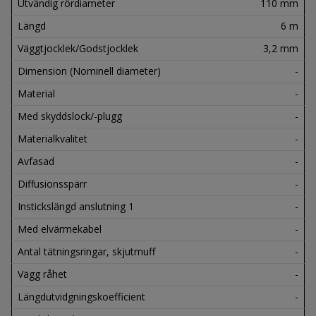
Utvändig rördiameter
110 mm
Längd
6 m
Väggtjocklek/Godstjocklek
3,2 mm
Dimension (Nominell diameter)
-
Material
-
Med skyddslock/-plugg
-
Materialkvalitet
-
Avfasad
-
Diffusionsspärr
-
Instickslängd anslutning 1
-
Med elvärmekabel
-
Antal tätningsringar, skjutmuff
-
Vägg råhet
-
Längdutvidgningskoefficient
-