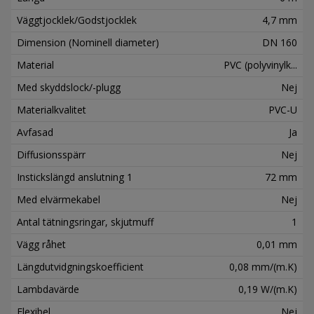
Väggtjocklek/Godstjocklek
4,7 mm
Dimension (Nominell diameter)
DN 160
Material
PVC (polyvinylk...
Med skyddslock/-plugg
Nej
Materialkvalitet
PVC-U
Avfasad
Ja
Diffusionsspärr
Nej
Instickslängd anslutning 1
72 mm
Med elvärmekabel
Nej
Antal tätningsringar, skjutmuff
1
Vägg råhet
0,01 mm
Längdutvidgningskoefficient
0,08 mm/(m.K)
Lambdavärde
0,19 W/(m.K)
Flexibel
Nej