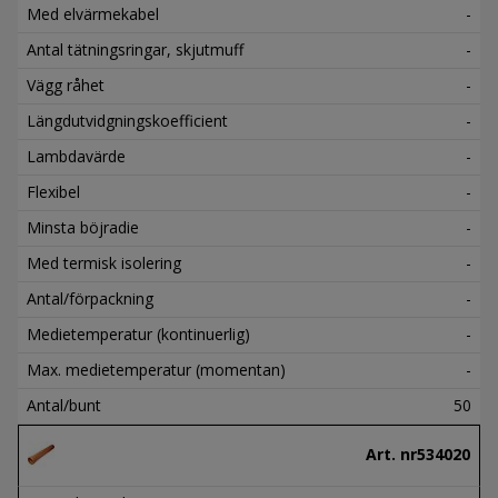
Med elvärmekabel
-
Antal tätningsringar, skjutmuff
-
Vägg råhet
-
Längdutvidgningskoefficient
-
Lambdavärde
-
Flexibel
-
Minsta böjradie
-
Med termisk isolering
-
Antal/förpackning
-
Medietemperatur (kontinuerlig)
-
Max. medietemperatur (momentan)
-
Antal/bunt
50
Art. nr
534020