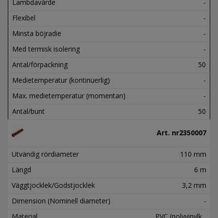
Lambdavärde
-
Flexibel
-
Minsta böjradie
-
Med termisk isolering
-
Antal/förpackning
50
Medietemperatur (kontinuerlig)
-
Max. medietemperatur (momentan)
-
Antal/bunt
50
Art. nr
2350007
Utvändig rördiameter
110 mm
Längd
6 m
Väggtjocklek/Godstjocklek
3,2 mm
Dimension (Nominell diameter)
-
Material
PVC (polyvinylk...