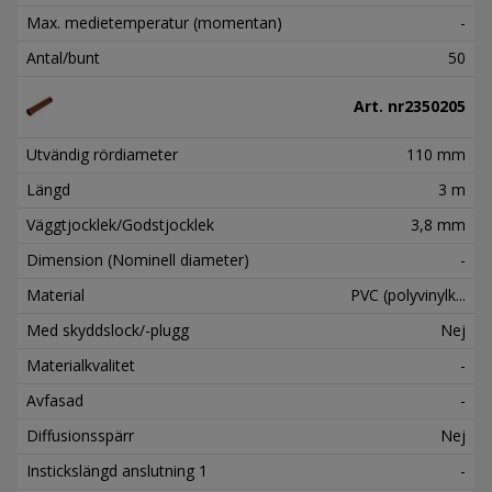
Max. medietemperatur (momentan)
-
Antal/bunt
50
Art. nr
2350205
Utvändig rördiameter
110 mm
Längd
3 m
Väggtjocklek/Godstjocklek
3,8 mm
Dimension (Nominell diameter)
-
Material
PVC (polyvinylk...
Med skyddslock/-plugg
Nej
Materialkvalitet
-
Avfasad
-
Diffusionsspärr
Nej
Instickslängd anslutning 1
-