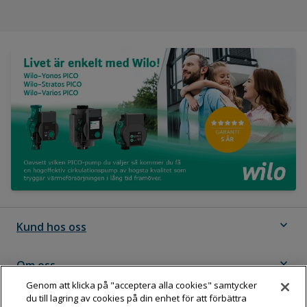
expand_more
Kund hos oss
expand_more
Om oss
Genom att klicka på "acceptera alla cookies" samtycker
du till lagring av cookies på din enhet för att förbättra
expand_more
Följ Dahl