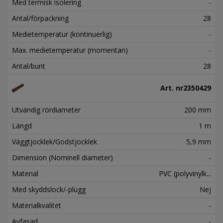
Med termisk isolering
-
Antal/förpackning
28
Medietemperatur (kontinuerlig)
-
Max. medietemperatur (momentan)
-
Antal/bunt
28
Art. nr
2350429
Utvändig rördiameter
200 mm
Längd
1 m
Väggtjocklek/Godstjocklek
5,9 mm
Dimension (Nominell diameter)
-
Material
PVC (polyvinylk...
Med skyddslock/-plugg
Nej
Materialkvalitet
-
Avfasad
-