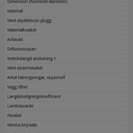
Dimension (Nominell diameter)
-
Material
-
Med skyddslock/-plugg
-
Materialkvalitet
-
Avfasad
-
Diffusionsspärr
-
Instickslängd anslutning 1
-
Med elvärmekabel
-
Antal tätningsringar, skjutmuff
-
Vägg råhet
-
Längdutvidgningskoefficient
-
Lambdavärde
-
Flexibel
-
Minsta böjradie
-