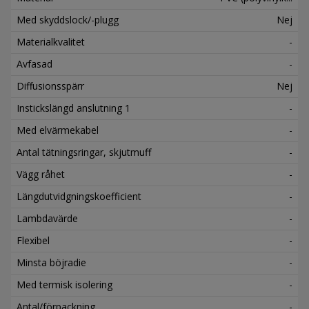
Med skyddslock/-plugg
Nej
Materialkvalitet
-
Avfasad
-
Diffusionsspärr
Nej
Instickslängd anslutning 1
-
Med elvärmekabel
-
Antal tätningsringar, skjutmuff
-
Vägg råhet
-
Längdutvidgningskoefficient
-
Lambdavärde
-
Flexibel
-
Minsta böjradie
-
Med termisk isolering
-
Antal/förpackning
-