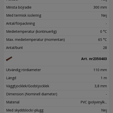
Minsta böjradie
300 mm
Med termisk isolering
Nej
Antal/förpackning
-
Medietemperatur (kontinuerlig)
0 °C
Max. medietemperatur (momentan)
65 °C
Antal/bunt
28
Art. nr
2350403
Utvändig rördiameter
110 mm
Längd
1 m
Väggtjocklek/Godstjocklek
3,8 mm
Dimension (Nominell diameter)
-
Material
PVC (polyvinylk...
Med skyddslock/-plugg
Nej