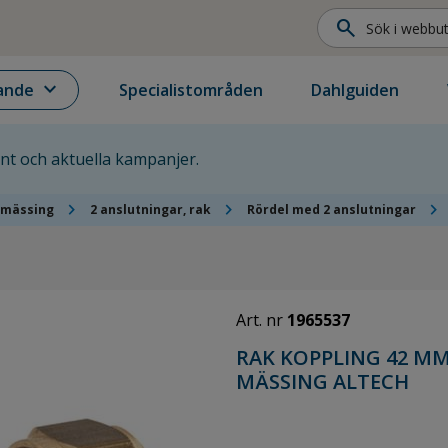
search
expand_more
ande
Specialistområden
Dahlguiden
ent och aktuella kampanjer.
chevron_right
chevron_right
chevron_right
 mässing
2 anslutningar, rak
Rördel med 2 anslutningar
Art. nr
1965537
RAK KOPPLING 42 MM
MÄSSING ALTECH