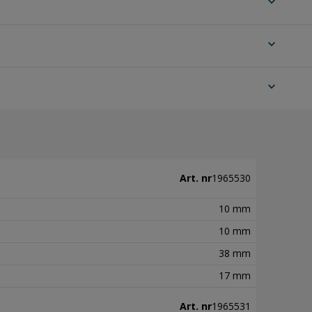
expand_more
expand_more
expand_more
Art. nr
1965530
10 mm
10 mm
38 mm
17 mm
Art. nr
1965531