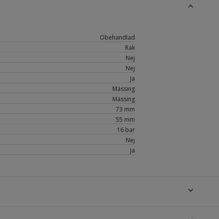
expand_less
Obehandlad
Rak
Nej
Nej
Ja
Mässing
Mässing
73 mm
55 mm
16 bar
Nej
Ja
expand_more