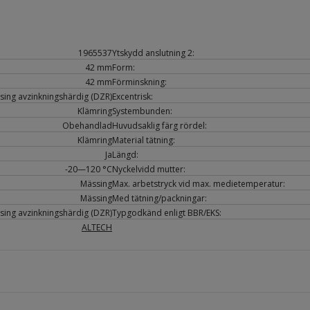
1965537
Ytskydd anslutning 2:
42 mm
Form:
42 mm
Förminskning:
sing avzinkningshärdig (DZR)
Excentrisk:
Klämring
Systembunden:
Obehandlad
Huvudsaklig färg rördel:
Klämring
Material tätning:
Ja
Längd:
-20—120 °C
Nyckelvidd mutter:
Mässing
Max. arbetstryck vid max. medietemperatur:
Mässing
Med tätning/packningar:
sing avzinkningshärdig (DZR)
Typgodkänd enligt BBR/EKS:
ALTECH