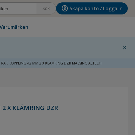
account_circle
Skapa konto / Logga in
Sök
Varumärken
close
RAK KOPPLING 42 MM 2 X KLÄMRING DZR MÄSSING ALTECH
 2 X KLÄMRING DZR