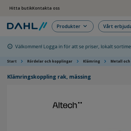
Hoppa till menyn
Hoppa till huvudinnehållet
Hoppa till sidfoten
Hitta butik
Kontakta oss
expand_more
Produkter
Vårt erbjud
info
Välkommen! Logga in för att se priser, lokalt sortim
chevron_right
chevron_right
chevron_right
Start
Rördelar och kopplingar
Klämring
Metall och
Klämringskoppling rak, mässing