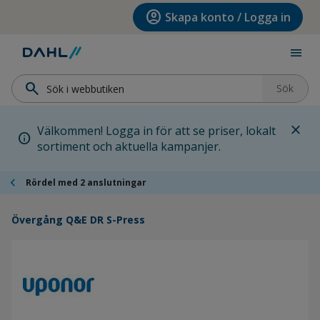
Hoppa till menyn
Hoppa till huvudinnehållet
Hoppa till sidfoten
account_circle
Skapa konto / Logga in
menu
search
Sök
close
Välkommen! Logga in för att se priser, lokalt
info
sortiment och aktuella kampanjer.
chevron_left
Rördel med 2 anslutningar
Övergång Q&E DR S-Press