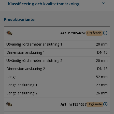
expand_more
Klassificering och kvalitetsmärkning
Produktvarianter
info
Art. nr
1854656
Utgående
Utvändig rördiameter anslutning 1
20 mm
Dimension anslutning 1
DN 15
Utvändig rördiameter anslutning 2
20 mm
Dimension anslutning 2
DN 15
Längd
52 mm
Längd anslutning 1
27 mm
Längd anslutning 2
26 mm
info
Art. nr
1854657
Utgående