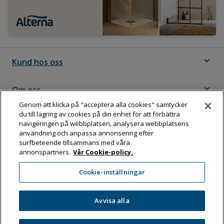
expand_more
Kund hos oss
expand_more
Om oss
Genom att klicka på "acceptera alla cookies" samtycker
du till lagring av cookies på din enhet för att förbättra
expand_more
Följ Dahl
navigeringen på webbplatsen, analysera webbplatsens
användning och anpassa annonsering efter
surfbeteende tillsammans med våra
annonspartners.
Vår Cookie-policy.
Dahl Sverige AB
Cookie-inställningar
Box 11076, 161 11 BROMMA
Tel:
08-583 595 00
Avvisa alla