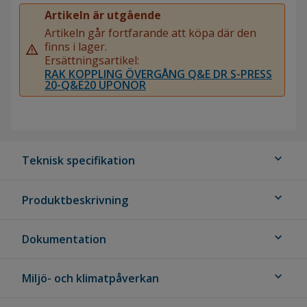
Artikeln är utgående
Artikeln går fortfarande att köpa där den
finns i lager.
warning
Ersättningsartikel:
RAK KOPPLING ÖVERGÅNG Q&E DR S-PRESS
20-Q&E20 UPONOR
expand_more
Teknisk specifikation
expand_more
Produktbeskrivning
expand_more
Dokumentation
expand_more
Miljö- och klimatpåverkan