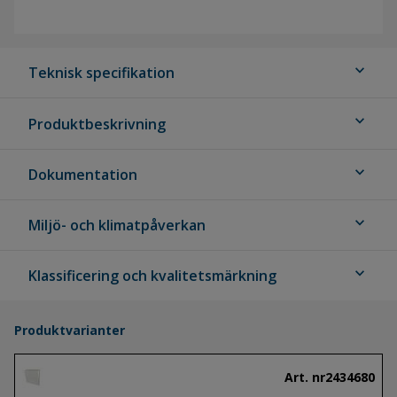
expand_more
Teknisk specifikation
expand_more
Produktbeskrivning
expand_more
Dokumentation
expand_more
Miljö- och klimatpåverkan
expand_more
Klassificering och kvalitetsmärkning
Produktvarianter
Art. nr
2434680