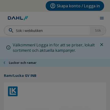
Hoppa till menyn
Hoppa till huvudinnehållet
Hoppa till sidfoten
account_circle
Skapa konto / Logga in
menu
search
Sök
close
Välkommen! Logga in för att se priser, lokalt
info
sortiment och aktuella kampanjer.
chevron_left
Luckor och ramar
Ram/Lucka GV INB