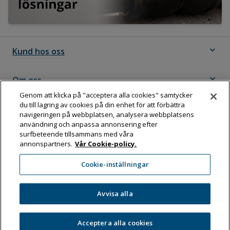
expand_more
Kund hos oss
expand_more
Om oss
Genom att klicka på "acceptera alla cookies" samtycker
du till lagring av cookies på din enhet för att förbättra
expand_more
Följ Dahl
navigeringen på webbplatsen, analysera webbplatsens
användning och anpassa annonsering efter
surfbeteende tillsammans med våra
annonspartners.
Vår Cookie-policy.
Dahl Sverige AB
Cookie-inställningar
Box 11076, 161 11 BROMMA
Tel:
08-583 595 00
Avvisa alla
Acceptera alla cookies