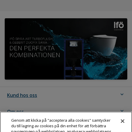
expand_more
Kund hos oss
expand_more
Om oss
Genom att klicka på "acceptera alla cookies" samtycker
du till lagring av cookies på din enhet för att förbättra
expand_more
Följ Dahl
navigeringen på webbplatsen, analysera webbplatsens