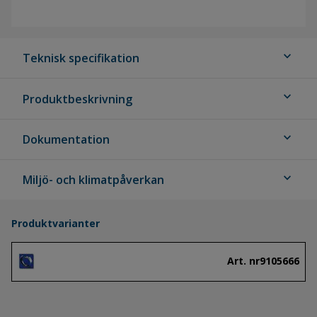
expand_more
Teknisk specifikation
expand_more
Produktbeskrivning
expand_more
Dokumentation
expand_more
Miljö- och klimatpåverkan
Produktvarianter
Art. nr
9105666