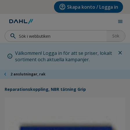
Hoppa till menyn
Hoppa till huvudinnehållet
Hoppa till sidfoten
account_circle
Skapa konto / Logga in
menu
search
Sök
close
Välkommen! Logga in för att se priser, lokalt
info
sortiment och aktuella kampanjer.
chevron_left
2 anslutningar, rak
Reparationskoppling, NBR tätning Grip