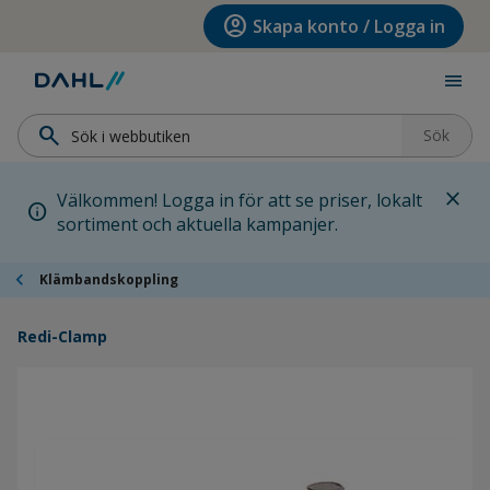
Hoppa till menyn
Hoppa till huvudinnehållet
Hoppa till sidfoten
account_circle
Skapa konto / Logga in
menu
search
Sök
close
Välkommen! Logga in för att se priser, lokalt
info
sortiment och aktuella kampanjer.
chevron_left
Klämbandskoppling
Redi-Clamp