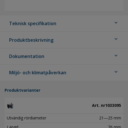
expand_more
Teknisk specifikation
expand_more
Produktbeskrivning
expand_more
Dokumentation
expand_more
Miljö- och klimatpåverkan
Produktvarianter
Art. nr
1033095
Utvändig rördiameter
21—25 mm
Längd
76 mm