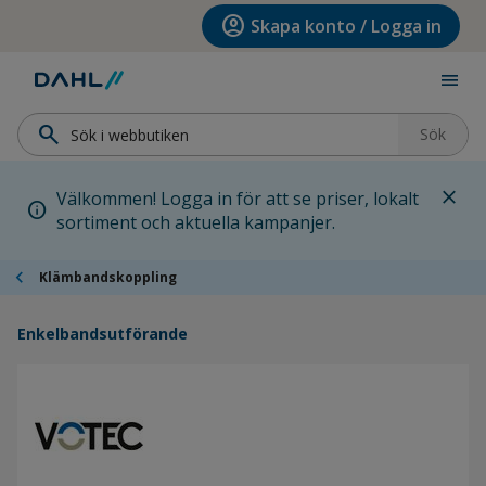
Hoppa till menyn
Hoppa till huvudinnehållet
Hoppa till sidfoten
account_circle
Skapa konto / Logga in
menu
search
Sök
close
Välkommen! Logga in för att se priser, lokalt
info
sortiment och aktuella kampanjer.
chevron_left
Klämbandskoppling
Enkelbandsutförande