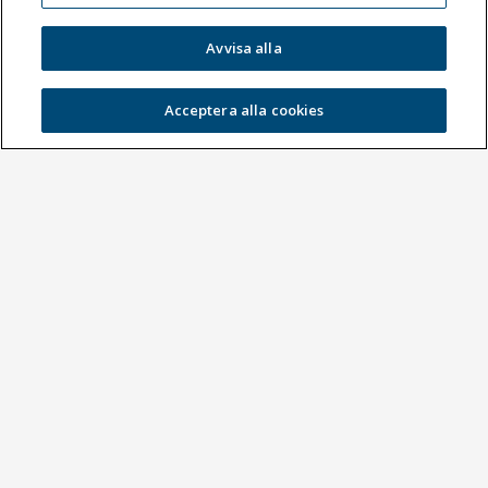
Utvändig rördiameter
47—53 mm
Avvisa alla
Art. nr
1099216
Acceptera alla cookies
Utvändig rördiameter
60—67 mm
Art. nr
1099217
Utvändig rördiameter
70—77 mm
Art. nr
1099218
Utvändig rördiameter
87—94 mm