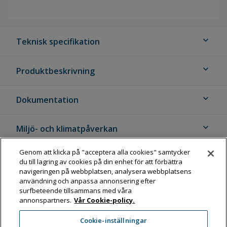
expand_more
Teknisk specifikation
expand_more
Produktbeskrivning
expand_more
Dokumentation
expand_more
Miljö- och klimatpåverkan
Genom att klicka på "acceptera alla cookies" samtycker
expand_more
Klassificering och kvalitetsmärkning
du till lagring av cookies på din enhet för att förbättra
navigeringen på webbplatsen, analysera webbplatsens
användning och anpassa annonsering efter
Produktvarianter
surfbeteende tillsammans med våra
annonspartners.
Vår Cookie-policy.
Art. nr
1099215
Cookie-inställningar