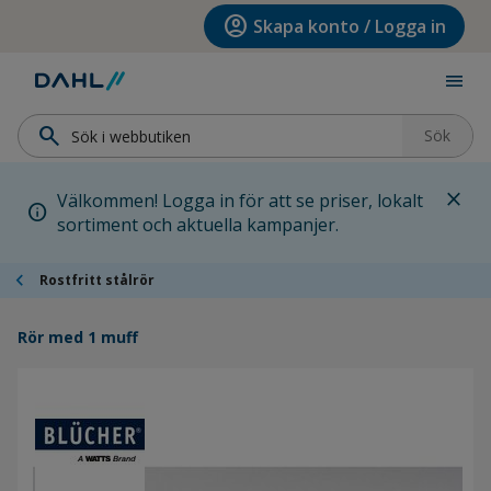
Hoppa till menyn
Hoppa till huvudinnehållet
Hoppa till sidfoten
account_circle
Skapa konto / Logga in
menu
search
Sök
close
Välkommen! Logga in för att se priser, lokalt
info
sortiment och aktuella kampanjer.
chevron_left
Rostfritt stålrör
Rör med 1 muff