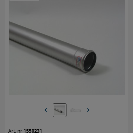
chevron_left
chevron_right
Art. nr
1550231