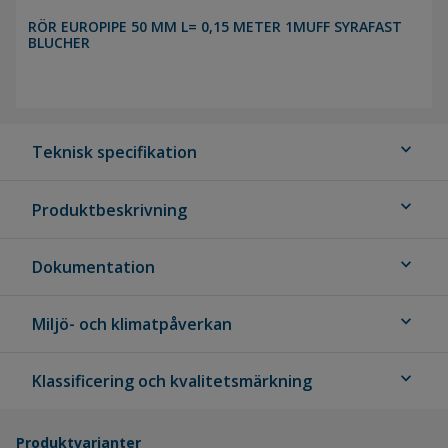
RÖR EUROPIPE 50 MM L= 0,15 METER 1MUFF SYRAFAST
BLUCHER
expand_more
Teknisk specifikation
expand_more
Produktbeskrivning
expand_more
Dokumentation
expand_more
Miljö- och klimatpåverkan
expand_more
Klassificering och kvalitetsmärkning
Produktvarianter