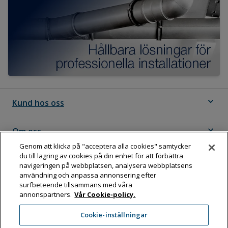
expand_more
Kund hos oss
expand_more
Om oss
Genom att klicka på "acceptera alla cookies" samtycker
du till lagring av cookies på din enhet för att förbättra
expand_more
Följ Dahl
navigeringen på webbplatsen, analysera webbplatsens
användning och anpassa annonsering efter
surfbeteende tillsammans med våra
annonspartners.
Vår Cookie-policy.
Dahl Sverige AB
Cookie-inställningar
Box 11076, 161 11 BROMMA