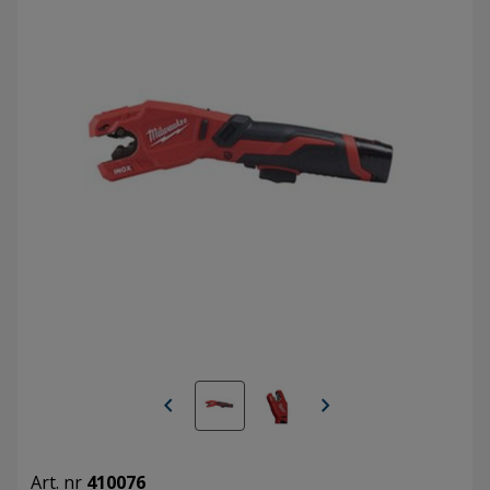
chevron_left
chevron_right
Art. nr
410076