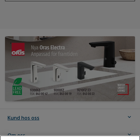
expand_more
Kund hos oss
expand_more
Om oss