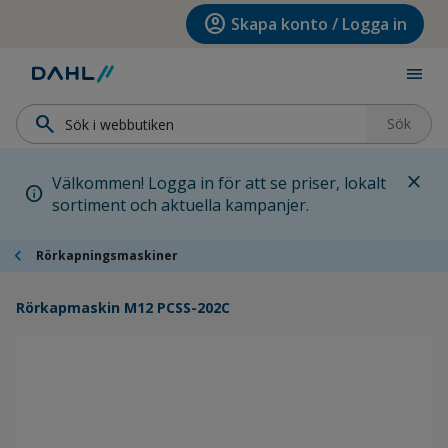
Hoppa till menyn
Hoppa till huvudinnehållet
Hoppa till sidfoten
account_circle
Skapa konto / Logga in
menu
search
Sök
close
Välkommen! Logga in för att se priser, lokalt
info
sortiment och aktuella kampanjer.
chevron_left
Rörkapningsmaskiner
Rörkapmaskin M12 PCSS-202C