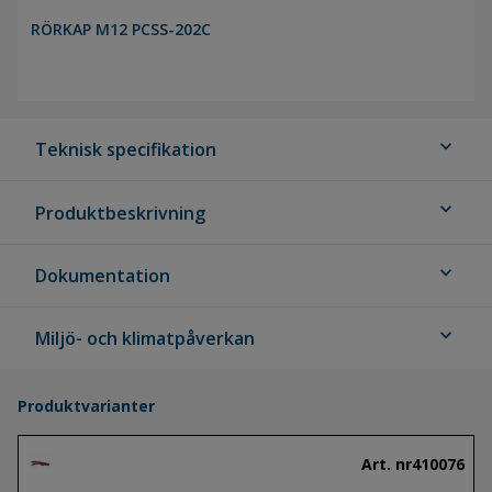
RÖRKAP M12 PCSS-202C
expand_more
Teknisk specifikation
expand_more
Produktbeskrivning
expand_more
Dokumentation
expand_more
Miljö- och klimatpåverkan
Produktvarianter
Art. nr
410076