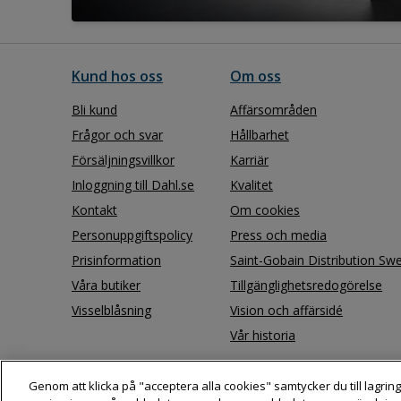
Kund hos oss
Om oss
Bli kund
Affärsområden
Frågor och svar
Hållbarhet
Försäljningsvillkor
Karriär
Inloggning till Dahl.se
Kvalitet
Kontakt
Om cookies
Personuppgiftspolicy
Press och media
Prisinformation
Saint-Gobain Distribution Sw
Våra butiker
Tillgänglighetsredogörelse
Visselblåsning
Vision och affärsidé
Vår historia
Genom att klicka på "acceptera alla cookies" samtycker du till lagring