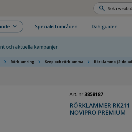
search
expand_more
ande
Specialistområden
Dahlguiden
ent och aktuella kampanjer.
chevron_right
chevron_right
chevron_right
Rörklamring
Svep och rörklamma
Rörklamma (2-delad
Art. nr
3858187
RÖRKLAMMER RK211 4
NOVIPRO PREMIUM