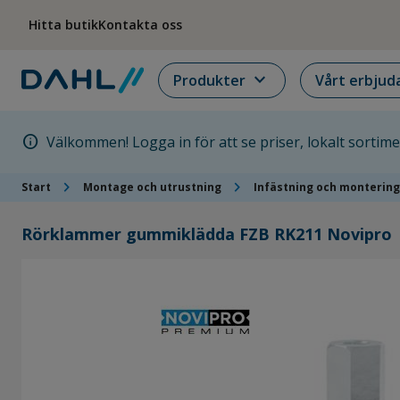
Hoppa till menyn
Hoppa till huvudinnehållet
Hoppa till sidfoten
Hitta butik
Kontakta oss
expand_more
Produkter
Vårt erbjud
info
Välkommen! Logga in för att se priser, lokalt sortim
chevron_right
chevron_right
Start
Montage och utrustning
Infästning och montering
Rörklammer gummiklädda FZB RK211 Novipro