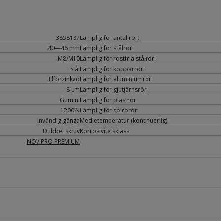
3858187
Lämplig för antal rör:
40—46 mm
Lämplig för stålrör:
M8/M10
Lämplig för rostfria stålrör:
Stål
Lämplig för kopparrör:
Elförzinkad
Lämplig för aluminiumrör:
8 µm
Lämplig för gjutjärnsrör:
Gummi
Lämplig för plaströr:
1200 N
Lämplig för spirorör:
Invändig gänga
Medietemperatur (kontinuerlig):
Dubbel skruv
Korrosivitetsklass:
NOVIPRO PREMIUM