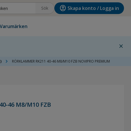
account_circle
Skapa konto / Logga in
Sök
Varumärken
close
chevron_right
)
RÖRKLAMMER RK211 40-46 M8/M10 FZB NOVIPRO PREMIUM
0-46 M8/M10 FZB