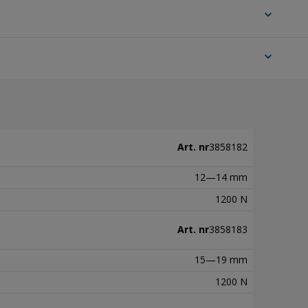
expand_more
expand_more
Art. nr
3858182
12—14 mm
1200 N
Art. nr
3858183
15—19 mm
1200 N