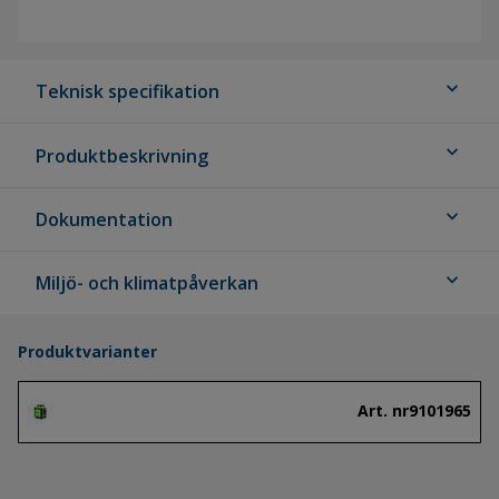
expand_more
Teknisk specifikation
expand_more
Produktbeskrivning
expand_more
Dokumentation
expand_more
Miljö- och klimatpåverkan
Produktvarianter
Art. nr
9101965