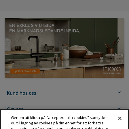
expand_more
Kund hos oss
expand_more
Om oss
Genom att klicka på "acceptera alla cookies" samtycker
du till lagring av cookies på din enhet för att förbättra
expand_more
Följ Dahl
navigeringen på webbplatsen, analysera webbplatsens