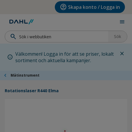
Hoppa till menyn
Hoppa till huvudinnehållet
Hoppa till sidfoten
account_circle
Skapa konto / Logga in
menu
search
Sök
close
Välkommen! Logga in för att se priser, lokalt
info
sortiment och aktuella kampanjer.
chevron_left
Mätinstrument
Rotationslaser R440 Elma