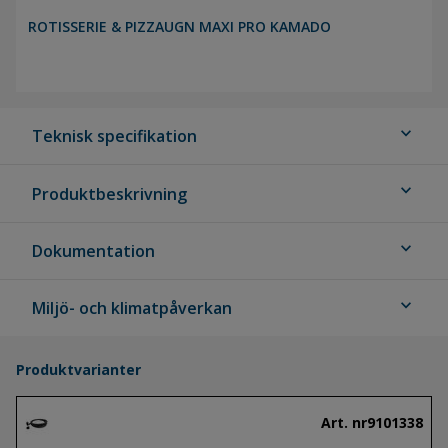
ROTISSERIE & PIZZAUGN MAXI PRO KAMADO
expand_more
Teknisk specifikation
expand_more
Produktbeskrivning
expand_more
Dokumentation
expand_more
Miljö- och klimatpåverkan
Produktvarianter
Art. nr
9101338