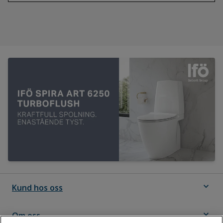
expand_more
Kund hos oss
expand_more
Om oss