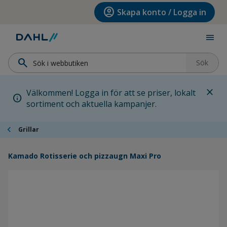
Hoppa till menyn
Hoppa till huvudinnehållet
Hoppa till sidfoten
account_circle
Skapa konto / Logga in
menu
search
Sök
close
Välkommen! Logga in för att se priser, lokalt
info
sortiment och aktuella kampanjer.
chevron_left
Grillar
Kamado Rotisserie och pizzaugn Maxi Pro