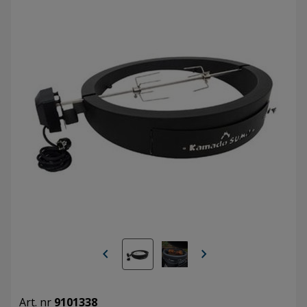
chevron_left
chevron_right
Art. nr
9101338