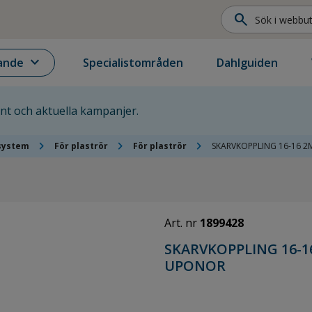
search
expand_more
ande
Specialistområden
Dahlguiden
ent och aktuella kampanjer.
chevron_right
chevron_right
chevron_right
system
För plaströr
För plaströr
SKARVKOPPLING 16-16 2
Art. nr
1899428
SKARVKOPPLING 16-1
UPONOR