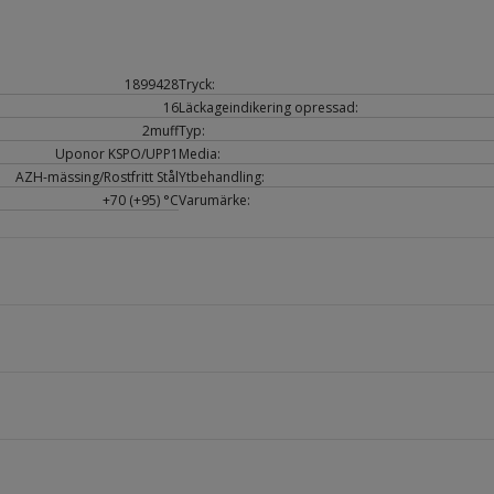
1899428
Tryck:
16
Läckageindikering opressad:
2muff
Typ:
Uponor KSPO/UPP1
Media:
AZH-mässing/Rostfritt Stål
Ytbehandling:
+70 (+95) °C
Varumärke: