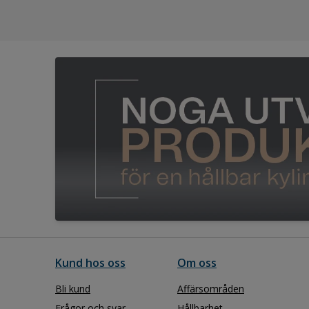
Kund hos oss
Om oss
Bli kund
Affärsområden
Frågor och svar
Hållbarhet