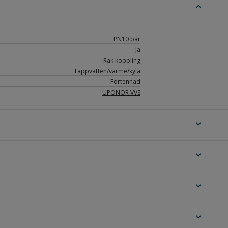
expand_less
PN10 bar
Ja
Rak koppling
Tappvatten/värme/kyla
Förtennad
UPONOR VVS
expand_more
expand_more
expand_more
expand_more