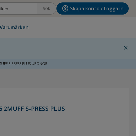
account_circle
Skapa konto / Logga in
Sök
Varumärken
close
MUFF S-PRESS PLUS UPONOR
6 2MUFF S-PRESS PLUS