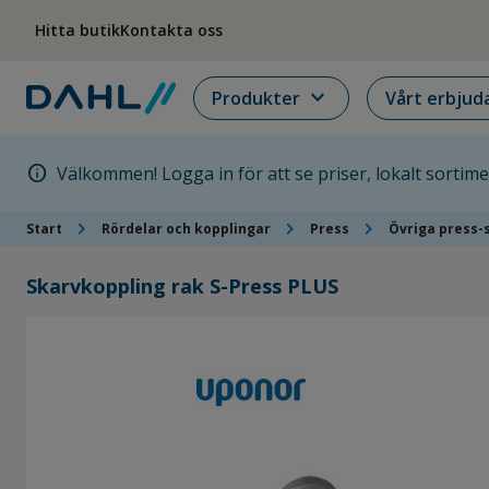
Hoppa till menyn
Hoppa till huvudinnehållet
Hoppa till sidfoten
Hitta butik
Kontakta oss
expand_more
Produkter
Vårt erbjud
info
Välkommen! Logga in för att se priser, lokalt sortim
chevron_right
chevron_right
chevron_right
Start
Rördelar och kopplingar
Press
Övriga press-
Skarvkoppling rak S-Press PLUS