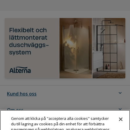
expand_more
Kund hos oss
expand_more
Om oss
Genom att klicka på "acceptera alla cookies" samtycker
du till lagring av cookies på din enhet för att förbättra
expand_more
Följ Dahl
navigeringen på webbplatsen, analysera webbplatsens