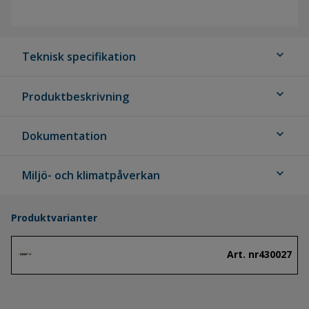
expand_more
Teknisk specifikation
expand_more
Produktbeskrivning
expand_more
Dokumentation
expand_more
Miljö- och klimatpåverkan
Produktvarianter
Art. nr
430027