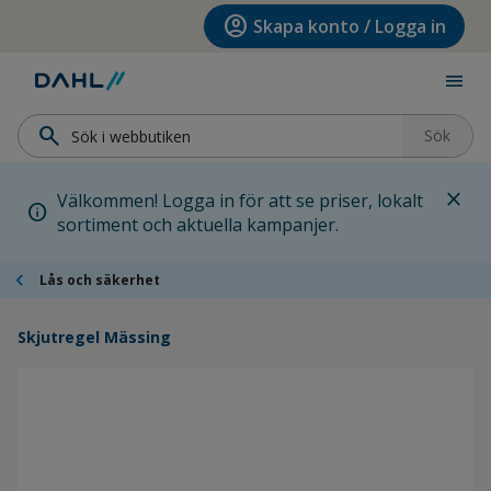
Hoppa till menyn
Hoppa till huvudinnehållet
Hoppa till sidfoten
account_circle
Skapa konto / Logga in
menu
search
Sök
close
Välkommen! Logga in för att se priser, lokalt
info
sortiment och aktuella kampanjer.
chevron_left
Lås och säkerhet
Skjutregel Mässing