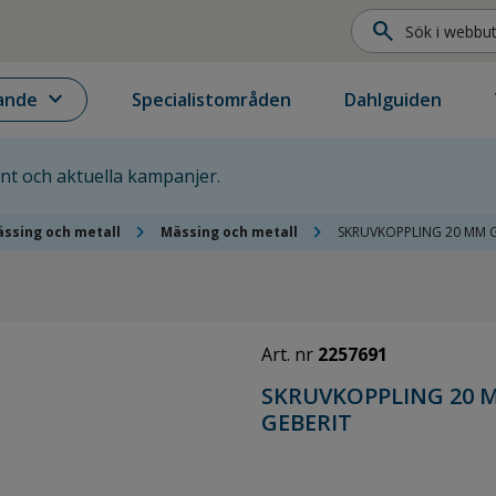
search
expand_more
ande
Specialistområden
Dahlguiden
ent och aktuella kampanjer.
chevron_right
chevron_right
ssing och metall
Mässing och metall
SKRUVKOPPLING 20 MM G
Art. nr
2257691
SKRUVKOPPLING 20 
GEBERIT