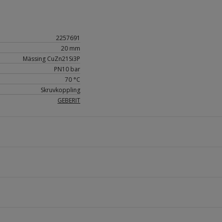
2257691
20 mm
Mässing CuZn21Si3P
PN10 bar
70 °C
Skruvkoppling
GEBERIT