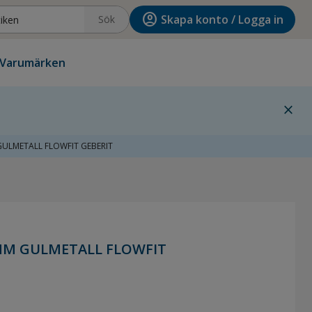
account_circle
Skapa konto / Logga in
Sök
Varumärken
close
ULMETALL FLOWFIT GEBERIT
MM GULMETALL FLOWFIT