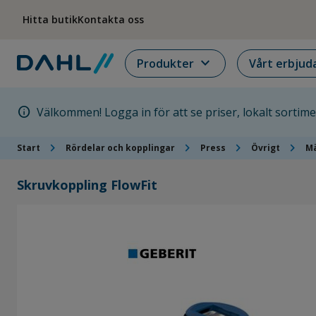
Hoppa till menyn
Hoppa till huvudinnehållet
Hoppa till sidfoten
Hitta butik
Kontakta oss
expand_more
Produkter
Vårt erbjud
info
Välkommen! Logga in för att se priser, lokalt sortim
chevron_right
chevron_right
chevron_right
chevron_right
Start
Rördelar och kopplingar
Press
Övrigt
Mä
Skruvkoppling FlowFit