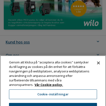
expand_more
Kund hos oss
expand_more
Om oss
Genom att klicka på "acceptera alla cookies" samtycker
du till lagring av cookies på din enhet för att förbättra
expand_more
Följ Dahl
navigeringen på webbplatsen, analysera webbplatsens
användning och anpassa annonsering efter
surfbeteende tillsammans med våra
annonspartners.
Vår Cookie-policy.
Dahl Sverige AB
Cookie-inställningar
Box 11076, 161 11 BROMMA
Tel:
08-583 595 00