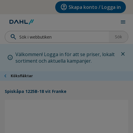
Hoppa till menyn
Hoppa till huvudinnehållet
Hoppa till sidfoten
account_circle
Skapa konto / Logga in
menu
search
Sök
close
Välkommen! Logga in för att se priser, lokalt
info
sortiment och aktuella kampanjer.
chevron_left
Köksfläktar
Spiskåpa 1225B-18 vit Franke