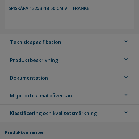
SPISKÅPA 1225B-18 50 CM VIT FRANKE
expand_more
Teknisk specifikation
expand_more
Produktbeskrivning
expand_more
Dokumentation
expand_more
Miljö- och klimatpåverkan
expand_more
Klassificering och kvalitetsmärkning
Produktvarianter