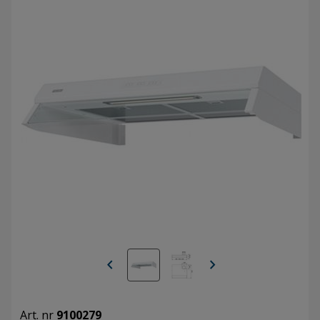
chevron_left
chevron_right
Art. nr
9100279