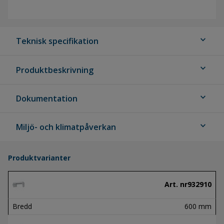
expand_more
Teknisk specifikation
expand_more
Produktbeskrivning
expand_more
Dokumentation
expand_more
Miljö- och klimatpåverkan
Produktvarianter
Art. nr
932910
Bredd
600 mm