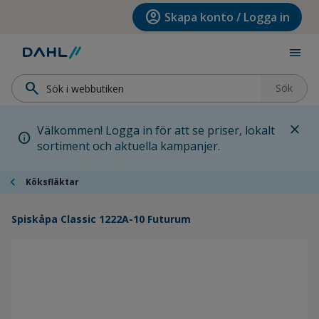
Hoppa till menyn
Hoppa till huvudinnehållet
Hoppa till sidfoten
account_circle
Skapa konto / Logga in
menu
search
Sök
close
Välkommen! Logga in för att se priser, lokalt
info
sortiment och aktuella kampanjer.
chevron_left
Köksfläktar
Spiskåpa Classic 1222A-10 Futurum