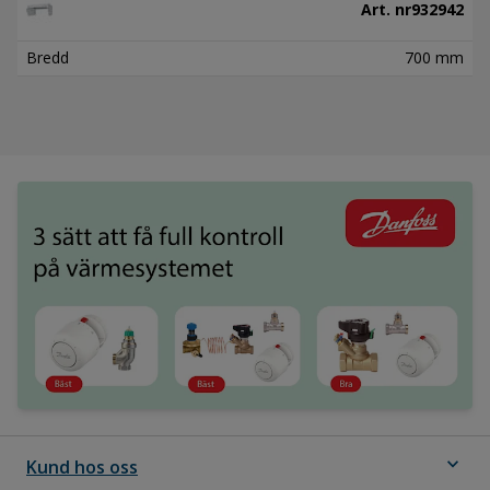
Art. nr
932942
Bredd
700 mm
expand_more
Kund hos oss