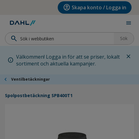
Hoppa till menyn
Hoppa till huvudinnehållet
Hoppa till sidfoten
account_circle
Skapa konto / Logga in
menu
search
Sök
close
Välkommen! Logga in för att se priser, lokalt
info
sortiment och aktuella kampanjer.
chevron_left
Ventilbetäckningar
Spolpostbetäckning SPB400T1