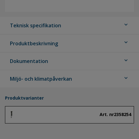
expand_more
Teknisk specifikation
expand_more
Produktbeskrivning
expand_more
Dokumentation
expand_more
Miljö- och klimatpåverkan
Produktvarianter
Art. nr
2358254