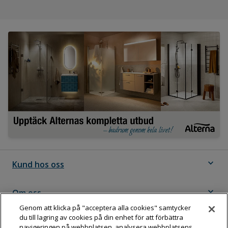
expand_more
Kund hos oss
expand_more
Om oss
Genom att klicka på "acceptera alla cookies" samtycker
du till lagring av cookies på din enhet för att förbättra
expand_more
Följ Dahl
navigeringen på webbplatsen, analysera webbplatsens