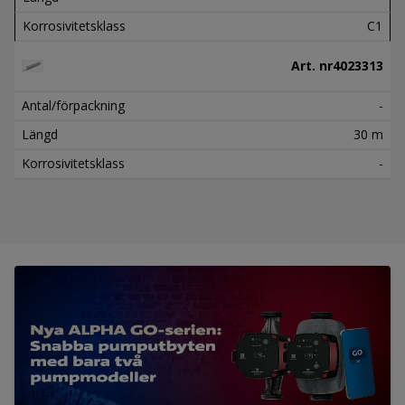
Korrosivitetsklass
C1
Art. nr
4023313
Antal/förpackning
-
Längd
30 m
Korrosivitetsklass
-