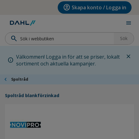
Hoppa till menyn
Hoppa till huvudinnehållet
Hoppa till sidfoten
account_circle
Skapa konto / Logga in
menu
search
Sök
close
Välkommen! Logga in för att se priser, lokalt
info
sortiment och aktuella kampanjer.
chevron_left
Spoltråd
Spoltråd blankförzinkad