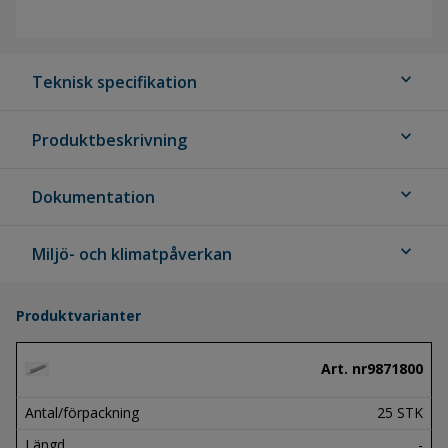
expand_more
Teknisk specifikation
expand_more
Produktbeskrivning
expand_more
Dokumentation
expand_more
Miljö- och klimatpåverkan
Produktvarianter
Art. nr
9871800
Antal/förpackning
25 STK
Längd
-