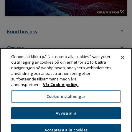
expand_more
Kund hos oss
expand_more
Om oss
Genom att klicka på "acceptera alla cookies" samtycker
du till lagring av cookies på din enhet för att förbättra
expand_more
Följ Dahl
navigeringen på webbplatsen, analysera webbplatsens
användning och anpassa annonsering efter
surfbeteende tillsammans med våra
annonspartners.
Vår Cookie-policy.
Dahl Sverige AB
Cookie-inställningar
Box 11076, 161 11 BROMMA
Tel:
08-583 595 00
Avvisa alla
Acceptera alla cookies