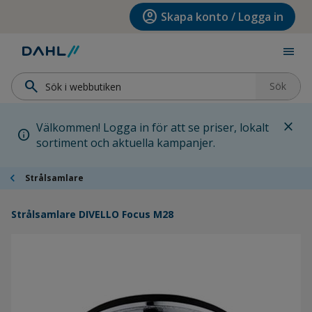
Hoppa till menyn
Hoppa till huvudinnehållet
Hoppa till sidfoten
account_circle
Skapa konto / Logga in
menu
search
Sök
close
Välkommen! Logga in för att se priser, lokalt
info
sortiment och aktuella kampanjer.
chevron_left
Strålsamlare
Strålsamlare DIVELLO Focus M28