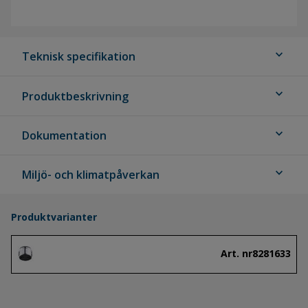
expand_more
Teknisk specifikation
expand_more
Produktbeskrivning
expand_more
Dokumentation
expand_more
Miljö- och klimatpåverkan
Produktvarianter
Art. nr
8281633