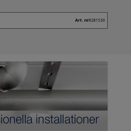
Art. nr
8281530