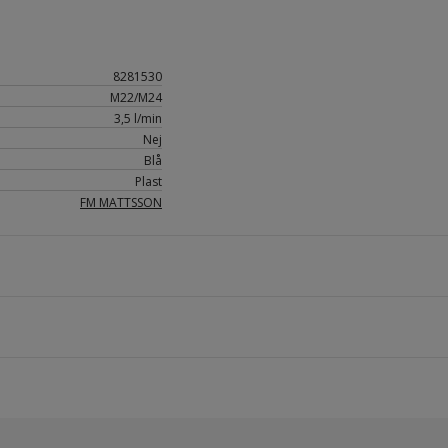
8281530
M22/M24
3,5 l/min
Nej
Blå
Plast
FM MATTSSON