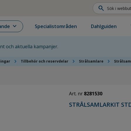
search
expand_more
ande
Specialistområden
Dahlguiden
ent och aktuella kampanjer.
chevron_right
chevron_right
chevron_right
ningar
Tillbehör och reservdelar
Strålsamlare
Strålsam
Art. nr
8281530
STRÅLSAMLARKIT ST