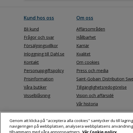
Kund hos oss
Om oss
Bli kund
Affärsområden
Frågor och svar
Hållbarhet
Försäljningsvillkor
Karriär
Inloggning till Dahl.se
Kvalitet
Kontakt
Om cookies
Personuppgiftspolicy
Press och media
Prisinformation
Saint-Gobain Distribution Sw
Våra butiker
Tillgänglighetsredogörelse
Visselblåsning
Vision och affärsidé
Vår historia
Genom att klicka på "acceptera alla cookies" samtycker du till lagring
navigeringen på webbplatsen, analysera webbplatsens användning
tillsammans med våra annonspartners.
Vår Cookie-policy.