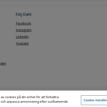
Följ Dahl
Facebook
Instagram
LinkedIn
Youtube
eden
 av cookies på din enhet för att förbättra
Cookie-inställ
 och anpassa annonsering efter surfbeteende
Adress:
Dahl Sverige AB / Box 11076, 161 11 BROMMA
Telefon