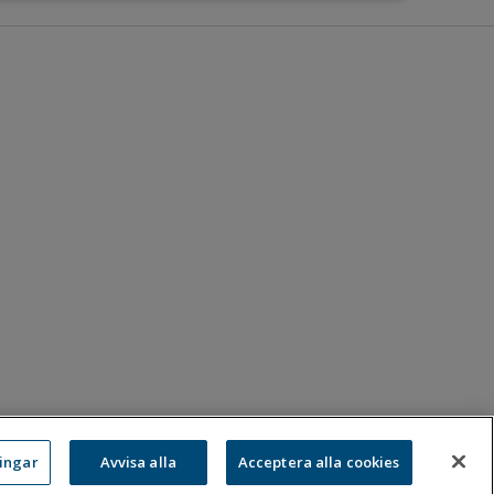
ningar
Avvisa alla
Acceptera alla cookies
:
08-583 595 00