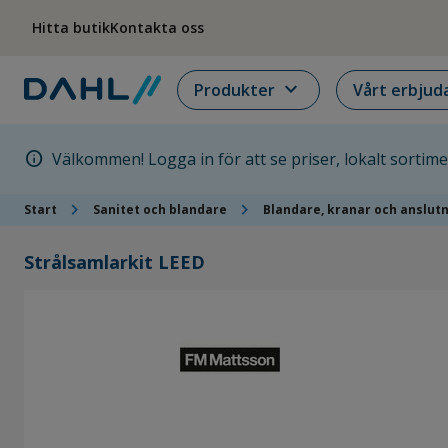
Hoppa till menyn
Hoppa till huvudinnehållet
Hoppa till sidfoten
Hitta butik
Kontakta oss
expand_more
Produkter
Vårt erbjud
info
Välkommen! Logga in för att se priser, lokalt sortim
chevron_right
chevron_right
Start
Sanitet och blandare
Blandare, kranar och anslut
Strålsamlarkit LEED