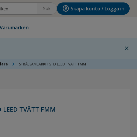
account_circle
Skapa konto / Logga in
Sök
Varumärken
close
chevron_right
lare
STRÅLSAMLARKIT STD LEED TVÄTT FMM
D LEED TVÄTT FMM