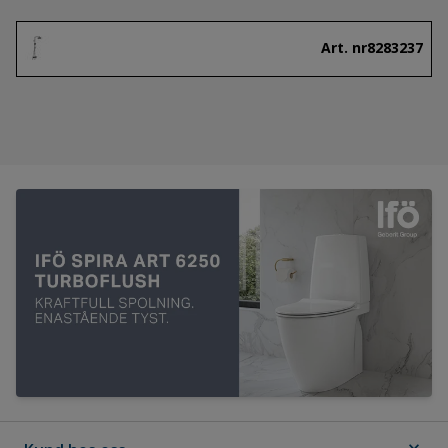
Art. nr
8283237