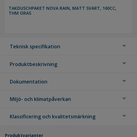
TAKDUSCHPAKET NOVA RAIN, MATT SVART, 160CC,
THM ORAS
expand_more
Teknisk specifikation
expand_more
Produktbeskrivning
expand_more
Dokumentation
expand_more
Miljö- och klimatpåverkan
expand_more
Klassificering och kvalitetsmärkning
Produktvarianter