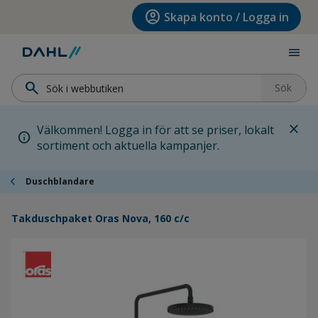
Hoppa till menyn
Hoppa till huvudinnehållet
Hoppa till sidfoten
account_circle
Skapa konto / Logga in
menu
search
Sök
close
Välkommen! Logga in för att se priser, lokalt
info
sortiment och aktuella kampanjer.
chevron_left
Duschblandare
Takduschpaket Oras Nova, 160 c/c