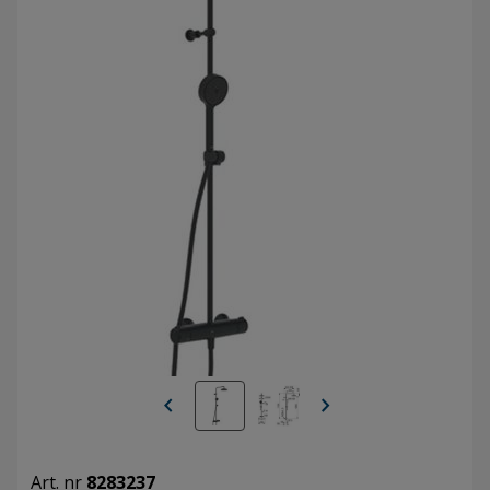
chevron_left
chevron_right
Art. nr
8283237