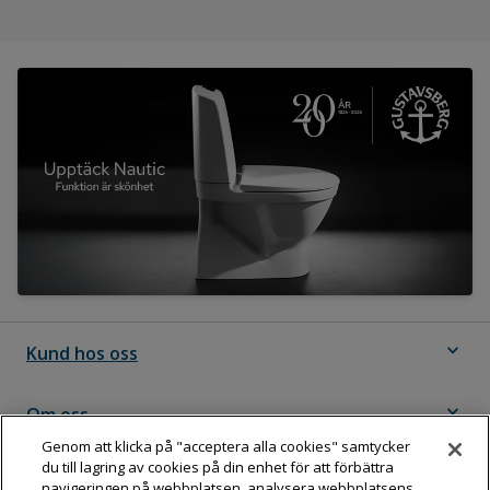
expand_more
Kund hos oss
expand_more
Om oss
Genom att klicka på "acceptera alla cookies" samtycker
du till lagring av cookies på din enhet för att förbättra
expand_more
Följ Dahl
navigeringen på webbplatsen, analysera webbplatsens