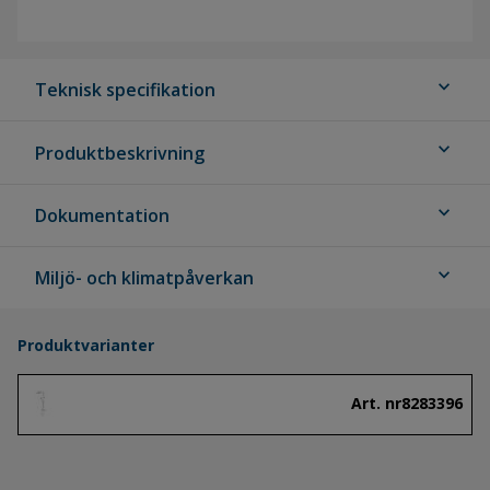
expand_more
Teknisk specifikation
expand_more
Produktbeskrivning
expand_more
Dokumentation
expand_more
Miljö- och klimatpåverkan
Produktvarianter
Art. nr
8283396