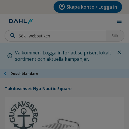
Hoppa till menyn
Hoppa till huvudinnehållet
Hoppa till sidfoten
account_circle
Skapa konto / Logga in
menu
search
Sök
close
Välkommen! Logga in för att se priser, lokalt
info
sortiment och aktuella kampanjer.
chevron_left
Duschblandare
Takduschset Nya Nautic Square