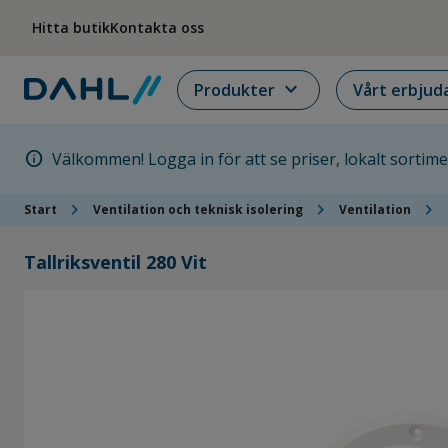
Hoppa till menyn
Hoppa till huvudinnehållet
Hoppa till sidfoten
Hitta butik
Kontakta oss
expand_more
Produkter
Vårt erbjud
info
Välkommen! Logga in för att se priser, lokalt sortim
chevron_right
chevron_right
chevron_right
Start
Ventilation och teknisk isolering
Ventilation
Tallriksventil 280 Vit