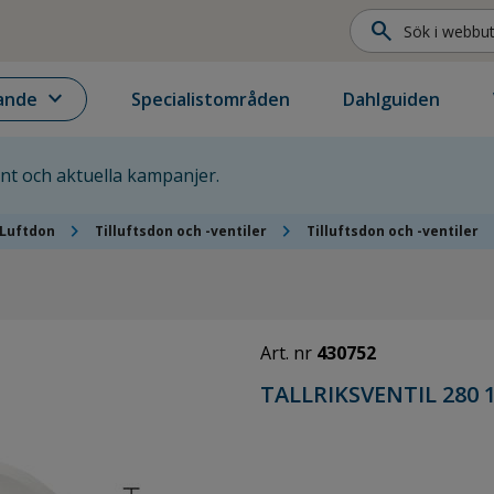
search
expand_more
ande
Specialistområden
Dahlguiden
ent och aktuella kampanjer.
chevron_right
chevron_right
che
Luftdon
Tilluftsdon och -ventiler
Tilluftsdon och -ventiler
Art. nr
430752
TALLRIKSVENTIL 280