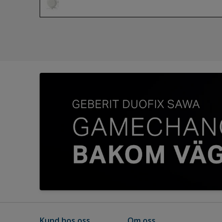
Kund hos oss
Om oss