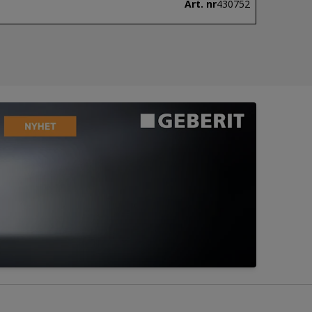
Art. nr
430752