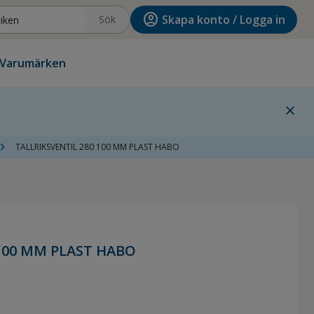
account_circle
Skapa konto / Logga in
Sök
Varumärken
close
vron_right
TALLRIKSVENTIL 280 100 MM PLAST HABO
 100 MM PLAST HABO