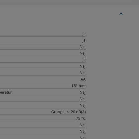
expand_less
Ja
Ja
Nej
Nej
Ja
Nej
Nej
AA
161 mm
eratur:
Nej
Nej
Nej
Grupp I, <=20 dB(A)
75 °C
Nej
Nej
Nej