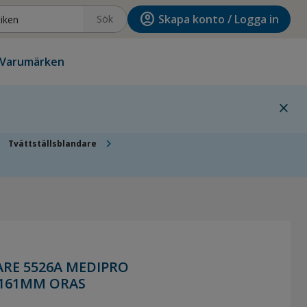
account_circle
Skapa konto / Logga in
Sök
Varumärken
close
ght
chevron_right
Tvättställsblandare
RE 5526A MEDIPRO
P161MM ORAS