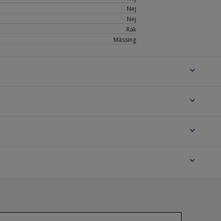
Nej
Nej
Rak
Mässing
expand_more
expand_more
expand_more
expand_more