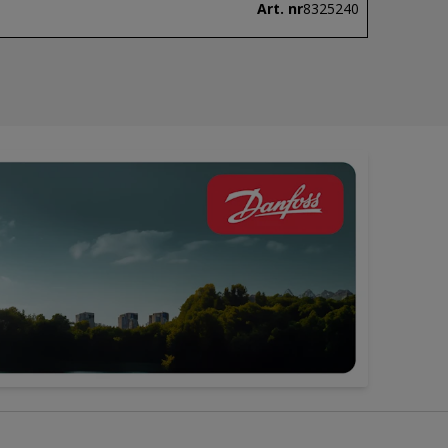
Art. nr
8325240