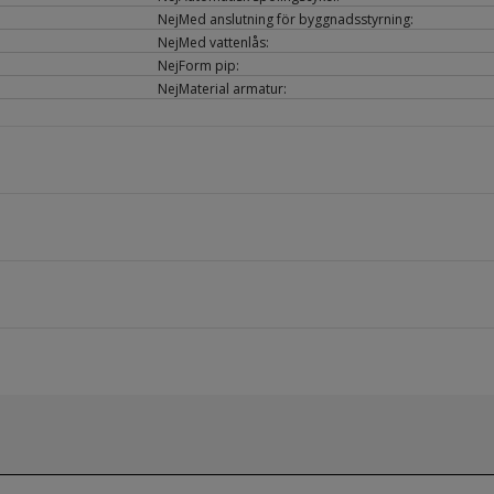
Nej
Med anslutning för byggnadsstyrning:
Nej
Med vattenlås:
Nej
Form pip:
Nej
Material armatur: