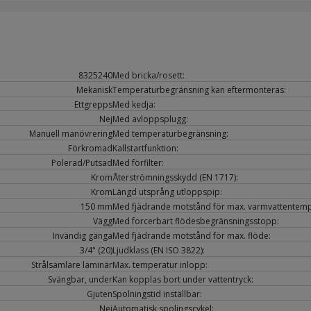
8325240
Med bricka/rosett:
Mekanisk
Temperaturbegränsning kan eftermonteras:
Ettgrepps
Med kedja:
Nej
Med avloppsplugg:
Manuell manövrering
Med temperaturbegränsning:
Förkromad
Kallstartfunktion:
Polerad/Putsad
Med förfilter:
Krom
Återströmningsskydd (EN 1717):
Krom
Längd utsprång utloppspip:
150 mm
Med fjädrande motstånd för max. varmvattentemp
Vägg
Med forcerbart flödesbegränsningsstopp:
Invändig gänga
Med fjädrande motstånd för max. flöde:
3/4" (20)
Ljudklass (EN ISO 3822):
Strålsamlare laminär
Max. temperatur inlopp:
Svängbar, under
Kan kopplas bort under vattentryck:
Gjuten
Spolningstid inställbar:
Nej
Automatisk spolingscykel: