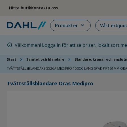
Hoppa till menyn
Hoppa till huvudinnehållet
Hoppa till sidfoten
Hitta butik
Kontakta oss
expand_more
Produkter
Vårt erbjud
info
Välkommen! Logga in för att se priser, lokalt sortim
chevron_right
chevron_right
Start
Sanitet och blandare
Blandare, kranar och anslut
TVÄTTSTÄLLSBLANDARE 5526A MEDIPRO 150CC LÅNG SPAK PIP161MM OR
Tvättställsblandare Oras Medipro