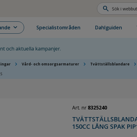
search
expand_more
ande
Specialistområden
Dahlguiden
ent och aktuella kampanjer.
chevron_right
chevron_right
chevron_ri
ningar
Vård- och omsorgsarmaturer
Tvättställsblandare
AS
Art. nr
8325240
TVÄTTSTÄLLSBLANDA
150CC LÅNG SPAK PI