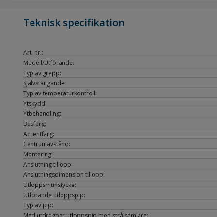
Teknisk specifikation
Art. nr.:
Modell/Utförande:
Typ av grepp:
Självstängande:
Typ av temperaturkontroll:
Ytskydd:
Ytbehandling:
Basfärg:
Accentfärg:
Centrumavstånd:
Montering:
Anslutning tillopp:
Anslutningsdimension tillopp:
Utloppsmunstycke:
Utförande utloppspip:
Typ av pip:
Med utdragbar utloppspip med strålsamlare: